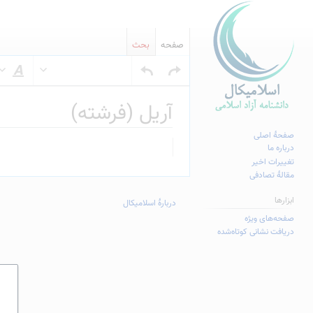
صفحه
بحث
س
آریل (فرشته)
صفحهٔ اصلی
پرش
پرش
درباره ما
به
به
تغییرات اخیر
مقالهٔ تصادفی
ناوبری
جستجو
ابزارها
دربارهٔ اسلامیکال
صفحه‌های ویژه
دریافت نشانی کوتاه‌شده