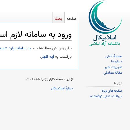
صفحه
بحث
ورود به سامانه لازم ا
پرش
پرش
برای ویرایش مقاله‌ها باید
به سامانه وارد شوید
به
به
صفحهٔ اصلی
بازگشت به
آیه ظهار
.
ناوبری
جستجو
درباره ما
تغییرات اخیر
مقالهٔ تصادفی
از این صفحه ۲۰بار بازدید شده است.
ابزارها
دربارهٔ اسلامیکال
صفحه‌های ویژه
دریافت نشانی کوتاه‌شده