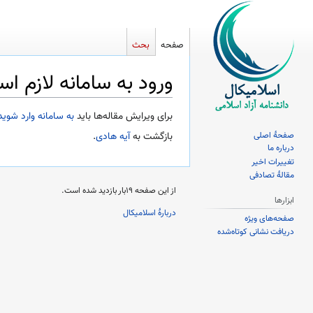
صفحه
بحث
ورود به سامانه لازم ا
پرش
پرش
برای ویرایش مقاله‌ها باید
به سامانه وارد شوید
به
به
صفحهٔ اصلی
بازگشت به
آیه هادی
.
ناوبری
جستجو
درباره ما
تغییرات اخیر
مقالهٔ تصادفی
از این صفحه ۱۹بار بازدید شده است.
ابزارها
دربارهٔ اسلامیکال
صفحه‌های ویژه
دریافت نشانی کوتاه‌شده