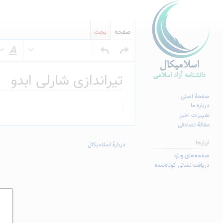
صفحه
بحث
س
تیراندازی شارلی ابدو
صفحهٔ اصلی
پرش
پرش
درباره ما
به
به
تغییرات اخیر
مقالهٔ تصادفی
ناوبری
جستجو
ابزارها
دربارهٔ اسلامیکال
صفحه‌های ویژه
دریافت نشانی کوتاه‌شده