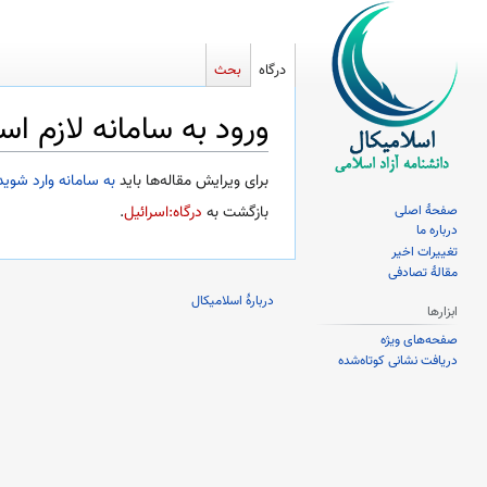
درگاه
بحث
ورود به سامانه لازم ا
پرش
پرش
برای ویرایش مقاله‌ها باید
به سامانه وارد شوید
به
به
صفحهٔ اصلی
بازگشت به
درگاه:اسرائیل
.
ناوبری
جستجو
درباره ما
تغییرات اخیر
مقالهٔ تصادفی
دربارهٔ اسلامیکال
ابزارها
صفحه‌های ویژه
دریافت نشانی کوتاه‌شده