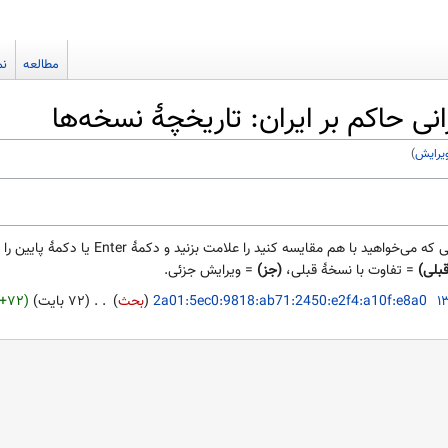
مطالعه
نم
نی حاکم بر ایران: تاریخچهٔ نسخه‌ها
ویرایش
)
ا هم مقایسه کنید را علامت بزنید و دکمهٔ Enter یا دکمهٔ پایین را فشار دهید.
قبلی)
= تفاوت با نسخهٔ قبلی،
(جز)
= ویرایش جزئی.
‏
2a01:5ec0:9818:ab71:2450:e2f4:a10f:e8a0
بحث
‏
۷۲ بایت
+۷۲