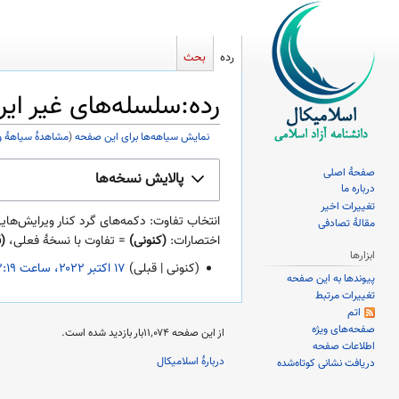
رده
بحث
رده:سلسله‌های غیر ایرا
نمایش سیاهه‌ها برای این صفحه
(
مشاهدهٔ سیاههٔ 
پرش
پرش
صفحهٔ اصلی
پالایش نسخه‌ها
به
به
درباره ما
ناوبری
جستجو
تغییرات اخیر
انتخاب تفاوت: دکمه‌های گرد کنار ویرایش‌هایی که می‌خواهید ب
مقالهٔ تصادفی
اختصارات:
(کنونی)
= تفاوت با نسخهٔ فعلی،
(
ابزارها
کنونی
قبلی
‏۱۷
پیوندها به این صفحه
ب
اکتبر
تغییرات مرتبط
د
۲۰۲۲
اتم
و
صفحه‌های ویژه
از این صفحه ۱۱٬۰۷۴بار بازدید شده است.
ن
اطلاعات صفحه
دربارهٔ اسلامیکال
دریافت نشانی کوتاه‌شده
خ
ل