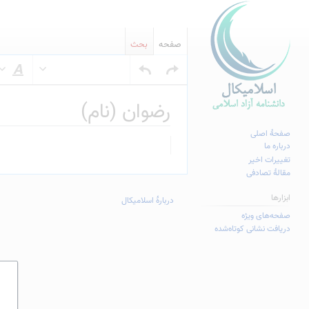
صفحه
بحث
س
رضوان (نام)
صفحهٔ اصلی
پرش
پرش
درباره ما
به
به
تغییرات اخیر
مقالهٔ تصادفی
ناوبری
جستجو
ابزارها
دربارهٔ اسلامیکال
صفحه‌های ویژه
دریافت نشانی کوتاه‌شده