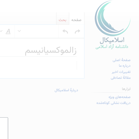
صفحه
بحث
س
زالموکسیانیسم
صفحهٔ اصلی
پرش
پرش
درباره ما
به
به
تغییرات اخیر
مقالهٔ تصادفی
ناوبری
جستجو
ابزارها
دربارهٔ اسلامیکال
صفحه‌های ویژه
دریافت نشانی کوتاه‌شده