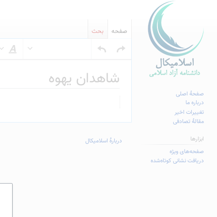
صفحه
بحث
س
شاهدان یهوه
صفحهٔ اصلی
پرش
پرش
درباره ما
به
به
تغییرات اخیر
مقالهٔ تصادفی
ناوبری
جستجو
ابزارها
دربارهٔ اسلامیکال
صفحه‌های ویژه
دریافت نشانی کوتاه‌شده