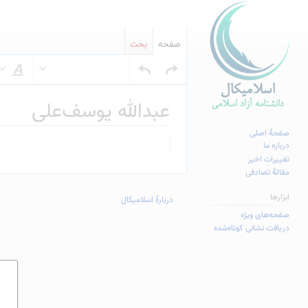
صفحه
بحث
س
عبدالله یوسف‌علی
صفحهٔ اصلی
پرش
پرش
درباره ما
به
به
تغییرات اخیر
مقالهٔ تصادفی
ناوبری
جستجو
ابزارها
دربارهٔ اسلامیکال
صفحه‌های ویژه
دریافت نشانی کوتاه‌شده