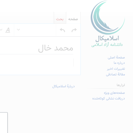
صفحه
بحث
س
محمد خال
صفحهٔ اصلی
پرش
پرش
درباره ما
به
به
تغییرات اخیر
مقالهٔ تصادفی
ناوبری
جستجو
ابزارها
دربارهٔ اسلامیکال
صفحه‌های ویژه
دریافت نشانی کوتاه‌شده