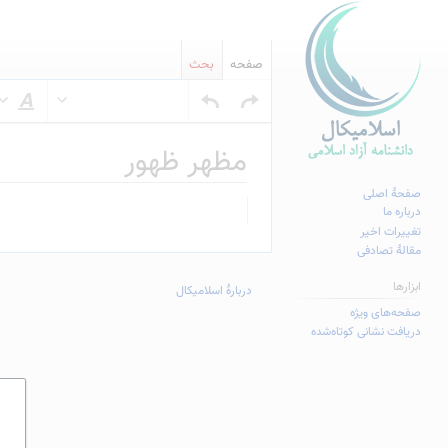
صفحه
بحث
س
مظهر ظهور
صفحهٔ اصلی
پرش
پرش
درباره ما
به
به
تغییرات اخیر
مقالهٔ تصادفی
ناوبری
جستجو
ابزارها
دربارهٔ اسلامیکال
صفحه‌های ویژه
دریافت نشانی کوتاه‌شده