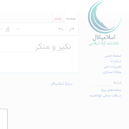
صفحه
بحث
س
نکیر و منکر
صفحهٔ اصلی
پرش
پرش
درباره ما
به
به
تغییرات اخیر
مقالهٔ تصادفی
ناوبری
جستجو
ابزارها
دربارهٔ اسلامیکال
صفحه‌های ویژه
دریافت نشانی کوتاه‌شده