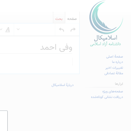
صفحه
بحث
س
وفی احمد
صفحهٔ اصلی
پرش
پرش
درباره ما
به
به
تغییرات اخیر
مقالهٔ تصادفی
ناوبری
جستجو
ابزارها
دربارهٔ اسلامیکال
صفحه‌های ویژه
دریافت نشانی کوتاه‌شده