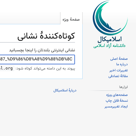
صفحهٔ ویژه
کوتاه‌کنندهٔ نشانی
پرش
پرش
نشانی اینترنتی بلندتان را اینجا بچسبانید
به
به
صفحهٔ اصلی
ناوبری
جستجو
درباره ما
پیوند به این دامنه می‌تواند کوتاه شود:
al.org
تغییرات اخیر
مقالهٔ تصادفی
ابزارها
دربارهٔ اسلامیکال
صفحه‌های ویژه
نسخهٔ قابل چاپ
ایجاد تغییرمسیر