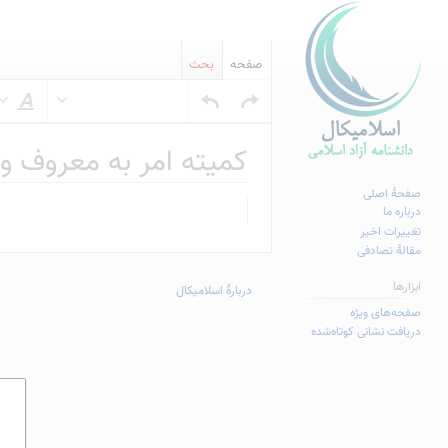
صفحه
بحث
س
کمیته امر به معروف و
صفحهٔ اصلی
پرش
پرش
درباره ما
به
به
تغییرات اخیر
مقالهٔ تصادفی
ناوبری
جستجو
ابزارها
دربارهٔ اسلامیکال
صفحه‌های ویژه
دریافت نشانی کوتاه‌شده