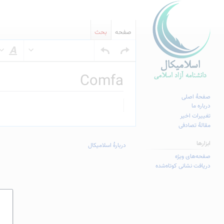
صفحه
بحث
س
Comfa
صفحهٔ اصلی
پرش
پرش
درباره ما
به
به
تغییرات اخیر
مقالهٔ تصادفی
ناوبری
جستجو
ابزارها
دربارهٔ اسلامیکال
صفحه‌های ویژه
دریافت نشانی کوتاه‌شده