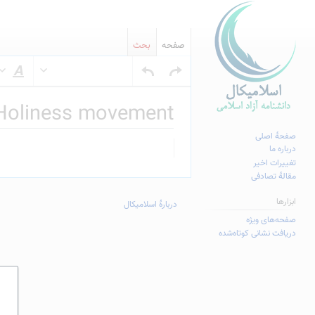
صفحه
بحث
س
Holiness movement
صفحهٔ اصلی
پرش
پرش
درباره ما
به
به
تغییرات اخیر
مقالهٔ تصادفی
ناوبری
جستجو
ابزارها
دربارهٔ اسلامیکال
صفحه‌های ویژه
دریافت نشانی کوتاه‌شده