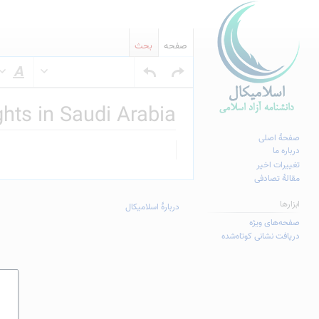
صفحه
بحث
س
hts in Saudi Arabia
صفحهٔ اصلی
پرش
پرش
درباره ما
به
به
تغییرات اخیر
مقالهٔ تصادفی
ناوبری
جستجو
ابزارها
دربارهٔ اسلامیکال
صفحه‌های ویژه
دریافت نشانی کوتاه‌شده