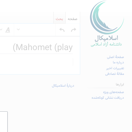
صفحه
بحث
س
Mahomet (play)
صفحهٔ اصلی
پرش
پرش
درباره ما
به
به
تغییرات اخیر
مقالهٔ تصادفی
ناوبری
جستجو
ابزارها
دربارهٔ اسلامیکال
صفحه‌های ویژه
دریافت نشانی کوتاه‌شده