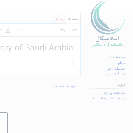
صفحه
بحث
س
ory of Saudi Arabia
صفحهٔ اصلی
پرش
پرش
درباره ما
به
به
تغییرات اخیر
مقالهٔ تصادفی
ناوبری
جستجو
ابزارها
دربارهٔ اسلامیکال
صفحه‌های ویژه
دریافت نشانی کوتاه‌شده