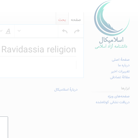
صفحه
بحث
س
Ravidassia religion
صفحهٔ اصلی
پرش
پرش
درباره ما
به
به
تغییرات اخیر
مقالهٔ تصادفی
ناوبری
جستجو
ابزارها
دربارهٔ اسلامیکال
صفحه‌های ویژه
دریافت نشانی کوتاه‌شده