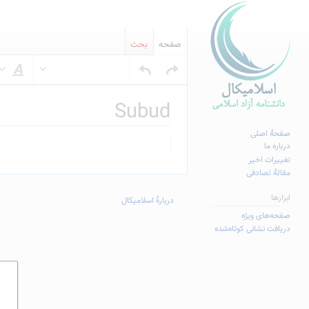
صفحه
بحث
س
Subud
صفحهٔ اصلی
پرش
پرش
درباره ما
به
به
تغییرات اخیر
مقالهٔ تصادفی
ناوبری
جستجو
ابزارها
دربارهٔ اسلامیکال
صفحه‌های ویژه
دریافت نشانی کوتاه‌شده