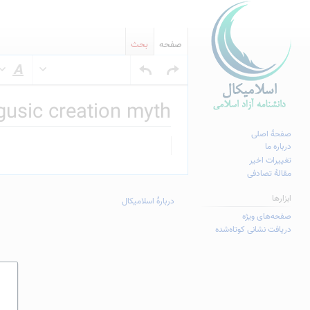
صفحه
بحث
س
usic creation myth
صفحهٔ اصلی
پرش
پرش
درباره ما
به
به
تغییرات اخیر
مقالهٔ تصادفی
ناوبری
جستجو
ابزارها
دربارهٔ اسلامیکال
صفحه‌های ویژه
دریافت نشانی کوتاه‌شده