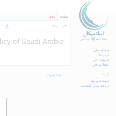
صفحه
بحث
س
licy of Saudi Arabia
صفحهٔ اصلی
پرش
پرش
درباره ما
به
به
تغییرات اخیر
مقالهٔ تصادفی
ناوبری
جستجو
ابزارها
دربارهٔ اسلامیکال
صفحه‌های ویژه
دریافت نشانی کوتاه‌شده