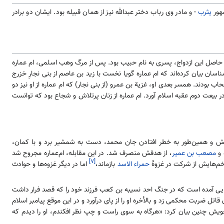
شهور
یثرب
- و مادر وی رباب دختر عبدالله نیز از همان قبیله بود. ایشان دو برادر
حاصل این ازدواج، پسری به نام حبیب بود. پس از مرگ وهب اسلمی، ام عماره
اسان بیان کرده‌اند که ام عماره گویا نخست با زید بن عاصم از بنی نجارِ خزرج
ب بودند. همسر بعدی او، غزیة بن عمرو (از بنی نجار) که ام عماره از او نیز دو
در بیعت دوم عقبه اسلام آورد. ام عماره از زنان پرتلاش و شجاع بود که توانست
یش و همین‌طور به خطر افتادن جان محمد، دست به شمشیر برد و با کمان،
 و
مصعب بن عمیر
، از هدفش منصرف شد. در این مقابله، ام‌عماره مجروح شد
[۷]
خم‌هایش از شرکت در غزوهٔ
حمراء الاسد
بازماند،
اما در دیگر غزوه‌ها و حوادث
یی آمده است که در جنگ احد نسیبه بن کعب فرزند خود را که قصد فرار داشت
قاتل ضربت محکمی زد و بالأخره او را از پای درآورد و در این موقع پیامبر اسلام
ویش چنین بیان کرد: «هرگاه به سوی راست و چپ نظر افکندم، او را دیدم که