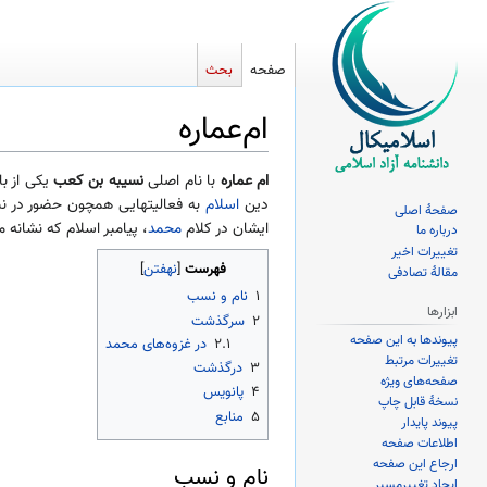
صفحه
بحث
ام‌عماره
پرش
پرش
ام عماره
با نام اصلی
نسیبه بن کعب
یکی از با
به
به
دین
اسلام
به فعالیتهایی همچون حضور در نبر
صفحهٔ اصلی
ناوبری
جستجو
ایشان در کلام
محمد
، پیامبر اسلام که نشانه 
درباره ما
تغییرات اخیر
فهرست
مقالهٔ تصادفی
۱
نام و نسب
ابزارها
۲
سرگذشت
پیوندها به این صفحه
۲.۱
در غزوه‌های محمد
تغییرات مرتبط
۳
درگذشت
صفحه‌های ویژه
۴
پانویس
نسخهٔ قابل چاپ
۵
منابع
پیوند پایدار
اطلاعات صفحه
ارجاع این صفحه
نام و نسب
ایجاد تغییرمسیر