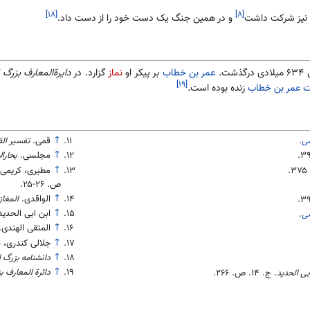
[۱۸]
[۸]
نیز شرکت داشت
و در همین جنگ یک دست خود را از دست داد.
عمر بن خطاب
بر پیکر او
نماز
گزارد. در
دایرةالمعارف بزرگ 
[۱۹]
ت عمر بن خطاب
زنده بوده است.
می
.
↑
قمی.
تفسیر ال
۳
.
↑
مجلسی.
بحارالا
۳۷۵
.
↑
مطیری، کریمی 
ص.
۲۵-۲۶
.
↑
الواقدی.
المغاز
.
۳
↑
ابن ابی الحدید
می
.
↑
المتقی الهندی.
↑
جلالی کندری، 
↑
دانشنامه بزرگ 
↑
دائرة المعارف ب
بی الحدید
. ج. ۱۴. ص.
۲۶۶
.