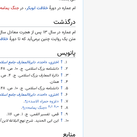
ام عماره در دورهٔ
خلافت ابوبکر
، در
جنگ یمامه
درگذشت
ام عماره در سال ۱۳ پس از هجرت معادل سال ۶۳۴ میلادی درگذشت.
متن یک روایت چنین برمی‌آید که تا دورهٔ
خلاف
پانویس
↑
اختری، «احد»،
دایرةالمعارف جامع اسلا
↑
دانشنامه بزرگ اسلامی
. ج. ۱۰. ص.
۹۴۸
↑
دائرة المعارف بزرگ اسلامی
. ج. ۴. ص.
↑
همان
.
↑
دانشنامه بزرگ اسلامی
. ج. ۱۰. ص.
۹۴۸
↑
اختری، «احد»،
دایرةالمعارف جامع اسلا
↑
«غزوه حمراء الاسد»
.
۸٫۱
۸٫۰
↑
«جنگ یمامه»
.
↑
قمی.
تفسیر القمی
. ج. ۱. ص.
۱۱۶
.
↑
ابن ابی الحدید.
شرح نهج البلاغة لابن أ
منابع