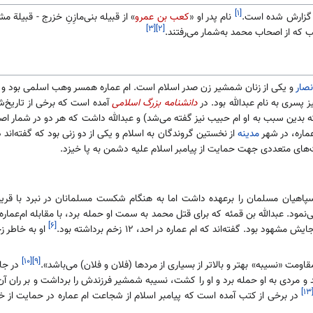
[۱]
ی گزارش شده است.
نام پدر او «
کعب بن عمرو
» از قبیله بنی‌مازِنِ خزرج - قبیلة م
[۳]
[۲]
ب که از اصحاب محمد به‌شمار می‌رفتند.
نصار
و یکی از زنان شمشیر زن صدر اسلام است. ام عماره همسر وهب اسلمی بود و 
ز پسری به نام عبدالله بود. در
دانشنامه بزرگ اسلامی
آمده است که برخی از تاریخ‌شن
(که بدین سبب به او ام حبیب نیز گفته می‌شد) و عبدالله داشت که هر دو در شمار اصحا
ماره، در شهر
مدینه
از نخستین گروندگان به اسلام و یکی از دو زنی بود که گفته‌اند 
ت‌های متعددی جهت حمایت از پیامبر اسلام علیه دشمن به پا خیزد.
پاهیان مسلمان را برعهده داشت اما به هنگام شکست مسلمانان در نبرد با قر
ی‌نمود. عبدالله بن قمئه که برای قتل محمد به سمت او حمله برد، با مقابله ام‌عماره
[۶]
 بود. گفته‌اند که ام عماره در احد، ۱۲ زخم برداشته بود.
او به خاطر ز
[۱۰]
[۹]
مقاومت «نسیبه» بهتر و بالاتر از بسیاری از مردها (فلان و فلان) می‌باشد».
در جا
اند و مردی به او حمله برد و او را کشت، نسیبه شمشیر فرزندش را برداشت و بر ران آن 
[۱
در برخی از کتب آمده است که پیامبر اسلام از شجاعت ام عماره در حمایت از خ