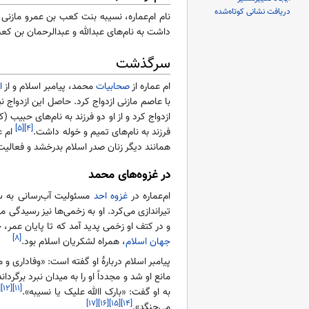
دریافت نشانی کوتاه‌شده
نام ام‌عماره، نسیبه بنت کعب بن عمرو مازن
داشت به نام‌های عبدالله و عبدالرحمان بن کع
سرگذشت
ام عماره از
صحابیات
محمد، پیامبر اسلام و از
ا
با عاصم مازنی ازدواج کرد. حاصل این ازدواج نی
ازدواج کرد و از او دو فرزند به نام‌های حبیب 
[۵]
[۴]
فرزند به نام‌های تمیم و خوله داشت.
ام ع
همانند دیگر زنان صدر اسلام بدرخشد و فعالی
در غزوه‌های محمد
ام‌عماره در
غزوه احد
مسئولیت آب‌رسانی به س
تیراندازی می‌کرد. او به زخمی‌ها نیز رسیدگی م
و در کتف او زخمی پدید آمد که تا پایان عمر، جایش مشهود
[۸]
جهان اسلام
، همراه لشکریان اسلام بود.
پیامبر اسلام دربارهٔ او گفته است: «وفاداری و 
مانع او شد و مجدداً او را به میدان نبرد برگرد
۳]
[۱۲]
[۱۱]
به او گفت: «بارک االله علیک یا نسیبه».
[۱۷]
[۱۶]
[۱۵]
[۱۴]
می‌جنگد».