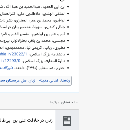
ابن ابی الحدید، عبدالحمید بن هبة الله، شرح ن
المتقی الهندی، علاءالدین علی، کنزالعمال، بیرو
الواقدی، محمد بن عمر، المغازی، نشر دانش اسلام
جلالی کندری، سهیلا، «حضور زنان در اسلام»، علوم ان
قمی، علی بن ابراهیم، تفسیر القمی، قم: دارالکتاب
مجلسی، محمد بن باقر، بحارالانوار، بیروت: دار احی
مطیری، رباب، کریمی نیا، محمدمهدی، انصاری 
دانشنامه بزرگ اسلامی،
eshia.ir/23022/1
دائرة المعارف بزرگ اسلامی،
a.ir/12293/0
اختری، عباسعلی (
۱۳۹۰
). «احد».
دایرةالم
رده‌ها
:
اهالی مدینه
زنان اهل عربستان سع
صفحه‌های مرتبط
زنان در خلافت علی بن ابی‌طا