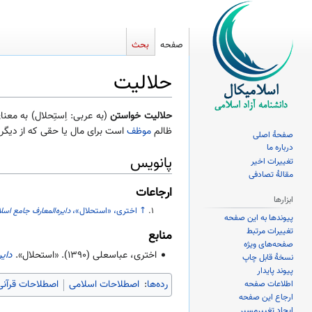
صفحه
بحث
حلالیت
پرش
پرش
حلالیت خواستن
(به عربی: اِستِحلال) به م
به
به
ظالم
موظف
است برای مال یا حقی که از دیگری
صفحهٔ اصلی
ناوبری
جستجو
درباره ما
پانویس
تغییرات اخیر
مقالهٔ تصادفی
ارجاعات
ابزارها
↑
اختری، «استحلال»،
دایره‌المعارف جامع اسل
پیوندها به این صفحه
تغییرات مرتبط
منابع
صفحه‌های ویژه
اختری، عباسعلی (
۱۳۹۰
). «استحلال».
دایر
نسخهٔ قابل چاپ
پیوند پایدار
رده‌ها
:
اصطلاحات اسلامی
اصطلاحات قرآنی
اطلاعات صفحه
ارجاع این صفحه
ایجاد تغییرمسیر