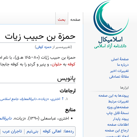
صفحه
بحث
حمزة بن حبیب زیات
(تغییرمسیر از
حمزه کوفی
)
پرش
پرش
حمزة بن حبیب زَیّات (۸۰–۱۶۵ ه‍.ق)، با نام اصلی
صفحهٔ اصلی
به
به
کوفه
به
حلوان
، و پنیر و گردو را به کوفه جاب
درباره ما
ناوبری
جستجو
تغییرات اخیر
پانویس
مقالهٔ تصادفی
ابزارها
ارجاعات
پیوندها به این صفحه
↑
اختری، «زیات»،
دایرةالمعارف جامع اسلامی
.
تغییرات مرتبط
صفحه‌های ویژه
منابع
نسخهٔ قابل چاپ
اختری، عباسعلی (
۱۳۹۰
). «زیات».
دایرةال
پیوند پایدار
اطلاعات صفحه
ارجاع این صفحه
رده‌ها
:
اهالی کوفه
بنی‌تیم
تاجران عرب
ایجاد تغییرمسیر