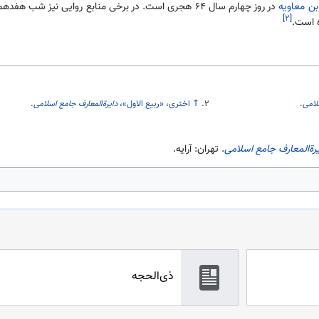
بن معاویه
در روز چهارم سال ۶۴ هجری است. در برخی منابع روایی نیز شب هفدهم این ماه به‌عنوان شب
[۲]
لامی
.
↑
اختری، «ربیع الاول»،
دایرةالمعارف جامع اسلامی
.
یرةالمعارف جامع اسلامی
. تهران: آرایه.
ذی‌الحجه