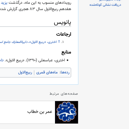
رویدادهای منسوب به این ماه، درگذشت
یزید 
دریافت نشانی کوتاه‌شده
هفدهم ربیع‌الاول سال ۸۳ هجری گزارش شده است.
پانویس
ارجاعات
↑
اختری، «ربیع الاول»،
دایرةالمعارف جامع اس
منابع
اختری، عباسعلی (
۱۳۹۰
). «ربیع الاول».
دا
رده‌ها
:
ماه‌های قمری
ربیع‌الاول
صفحه‌های مرتبط
عمر بن خطاب