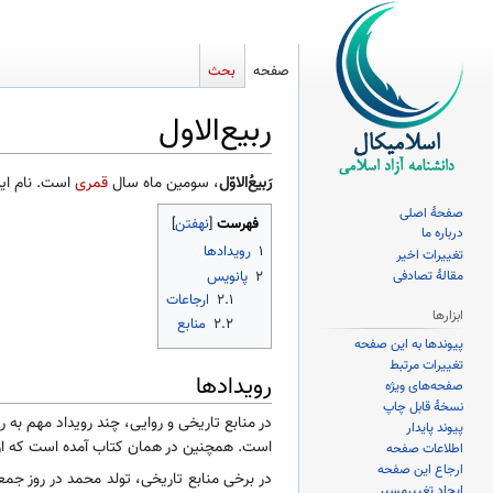
صفحه
بحث
ربیع‌الاول
پرش
پرش
رَبیعُ‌الاوّل
، سومین ماه سال
قمری
است. نام این 
به
به
صفحهٔ اصلی
فهرست
ناوبری
جستجو
درباره ما
۱
رویدادها
تغییرات اخیر
۲
پانویس
مقالهٔ تصادفی
۲.۱
ارجاعات
ابزارها
۲.۲
منابع
پیوندها به این صفحه
تغییرات مرتبط
رویدادها
صفحه‌های ویژه
نسخهٔ قابل چاپ
در منابع تاریخی و روایی، چند رویداد مهم به
پیوند پایدار
است. همچنین در همان کتاب آمده است که از
اطلاعات صفحه
ارجاع این صفحه
در برخی منابع تاریخی، تولد محمد در روز ج
ایجاد تغییرمسیر