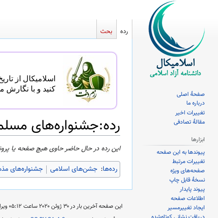
رده
بحث
اسلامیکال از تاریخ ۱ اردیبهشت تا ۳۱ اردیبهشت، میزبان یک همایه با موضوع زنان و جهاد است. شما می‌توانید در مسابقه مقا
کنید و با نگارش م
صفحهٔ اصلی
درباره ما
تغییرات اخیر
رده
:
جشنواره‌های مسلما
مقالهٔ تصادفی
ابزارها
پرش
پرش
این رده در حال حاضر حاوی هیچ صفحه یا پرون
پیوندها به این صفحه
به
به
تغییرات مرتبط
رده‌ها
:
جشن‌های اسلامی
جشنواره‌های مذ
ناوبری
جستجو
صفحه‌های ویژه
نسخهٔ قابل چاپ
پیوند پایدار
اطلاعات صفحه
این صفحه آخرین بار در ‏۳۰ ژوئن ۲۰۲۰ ساعت ‏۰۵:۱۲ ویرایش شده است.
ایجاد تغییرمسیر
دریافت نشانی کوتاه‌شده