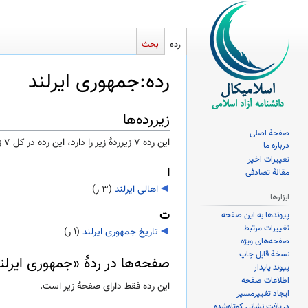
رده
بحث
رده
:
جمهوری ایرلند
زیررده‌ها
پرش
پرش
به
به
صفحهٔ اصلی
این رده ۷ زیرردۀ زیر را دارد، این رده در کل ۷ زیررده دارد.
درباره ما
ناوبری
جستجو
تغییرات اخیر
ا
مقالهٔ تصادفی
اهالی ایرلند
‏
(۳ ر)
ابزارها
ت
پیوندها به این صفحه
تغییرات مرتبط
تاریخ جمهوری ایرلند
‏
(۱ ر)
صفحه‌های ویژه
نسخهٔ قابل چاپ
صفحه‌ها در ردهٔ «جمهوری ایرلن
پیوند پایدار
اطلاعات صفحه
این رده فقط دارای صفحهٔ زیر است.
ایجاد تغییرمسیر
دریافت نشانی کوتاه‌شده