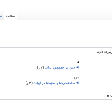
مطالعه
نم
د
دین در جمهوری ایرلند
‏
(۷ ر)
س
ساختمان‌ها و سازه‌ها در ایرلند
‏
(۳ ر)
د»