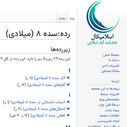
رده
بحث
رده
:
سده ۸ (میلادی)
زیررده‌ها
پرش
پرش
به
به
صفحهٔ اصلی
این رده ۲۹ زیرردۀ زیر را دارد، این رده در کل ۲۹ زیررده دارد.
درباره ما
ناوبری
جستجو
تغییرات اخیر
آ
مقالهٔ تصادفی
آثار سده ۸ (میلادی)
‏
(۱۱ ر)
ابزارها
آغازهای سده ۸ (میلادی)
‏
(۱۲ ر)
پیوندها به این صفحه
تغییرات مرتبط
ا
صفحه‌های ویژه
ادبیات داستانی در سده ۸ (میلادی)
‏
(۱ ر)
نسخهٔ قابل چاپ
انحلال‌های سده ۸ (میلادی)
‏
(۲ ر)
پیوند پایدار
اهالی سده ۸ (میلادی)
‏
(۱۲ ر، ۴ ص)
اطلاعات صفحه
ایجاد تغییرمسیر
ب
دریافت نشانی کوتاه‌شده