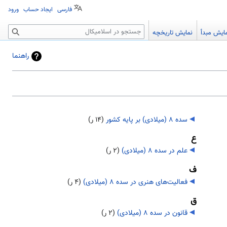
فارسی
ایجاد حساب
ورود
جستجو
ایش مبدأ
نمایش تاریخچه
راهنما
سده ۸ (میلادی) بر پایه کشور
‏
(۱۴ ر)
ع
علم در سده ۸ (میلادی)
‏
(۲ ر)
ف
فعالیت‌های هنری در سده ۸ (میلادی)
‏
(۴ ر)
ق
قانون در سده ۸ (میلادی)
‏
(۲ ر)