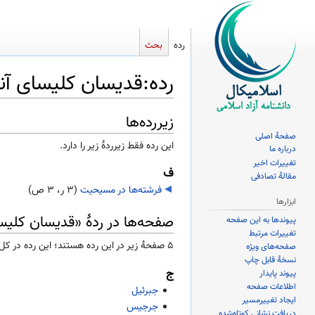
رده
بحث
رده
:
قدیسان کلیسای آن
زیررده‌ها
پرش
پرش
به
به
صفحهٔ اصلی
این رده فقط زیرردۀ زیر را دارد.
درباره ما
ناوبری
جستجو
تغییرات اخیر
ف
مقالهٔ تصادفی
فرشته‌ها در مسیحیت
‏
(۳ ر، ۳ ص)
ابزارها
صفحه‌ها در ردهٔ «قدیسان کلیس
پیوندها به این صفحه
تغییرات مرتبط
۵ صفحۀ زیر در این رده هستند؛ این رده در کل ۵ صفحه دارد.
صفحه‌های ویژه
نسخهٔ قابل چاپ
ج
پیوند پایدار
اطلاعات صفحه
جبرئیل
ایجاد تغییرمسیر
جرجیس
دریافت نشانی کوتاه‌شده