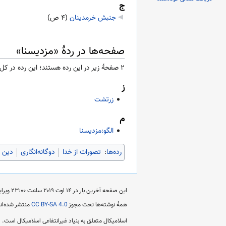
ج
جنبش خرمدینان
‏
(۴ ص)
صفحه‌ها در ردهٔ «مزدیسنا»
۲ صفحۀ زیر در این رده هستند؛ این رده در کل ۲ صفحه دارد.
ز
زرتشت
م
الگو:مزدیسنا
رده‌ها
:
تصورات از خدا
دوگانه‌انگاری
دین د
این صفحه آخرین بار در ‏۱۴ اوت ۲۰۱۹ ساعت ‏۲۳:۰۰ ویرایش شده است.
همهٔ نوشته‌ها تحت مجوز
CC BY-SA 4.0
منتشر شده‌اند
اسلامیکال متعلق به بنیاد غیرانتفاعی اسلامیکال است.