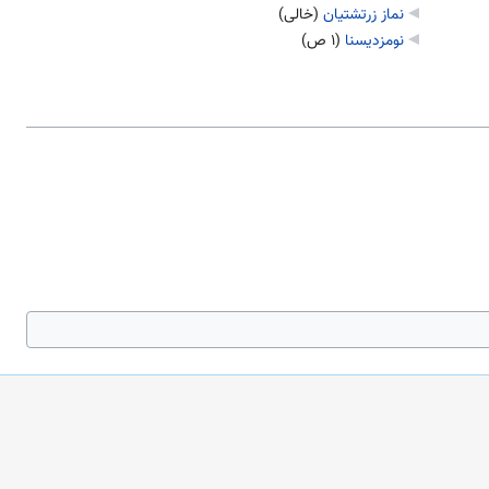
نماز زرتشتیان
‏
(خالی)
نومزدیسنا
‏
(۱ ص)