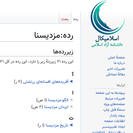
رده
بحث
رده
:
مزدیسنا
زیررده‌ها
پرش
پرش
به
به
صفحهٔ اصلی
این رده ۲۱ زیرردۀ زیر را دارد، این رده در کل ۲۱ زیررده دارد.
درباره ما
ناوبری
جستجو
تغییرات اخیر
آ
مقالهٔ تصادفی
آفریده‌های افسانه‌ای زرتشتی
‏
(۲ ر)
ابزارها
ا
پیوندها به این صفحه
تغییرات مرتبط
الگو:مزدیسنا
‏
(۱ ص)
صفحه‌های ویژه
ایزدان مزدیسنا
‏
(۲ ص)
نسخهٔ قابل چاپ
پیوند پایدار
ت
اطلاعات صفحه
تاریخ مزدیسنا
‏
(۱ ر)
ایجاد تغییرمسیر
دریافت نشانی کوتاه‌شده