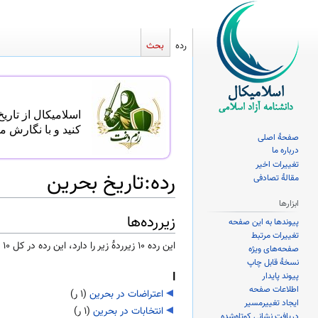
رده
بحث
اسلامیکال از تاریخ ۱ اردیبهشت تا ۳۱ اردیبهشت، میزبان یک همایه با موضوع زنان و جهاد است. شما می‌توانید در مسابقه مقا
کنید و با نگارش م
صفحهٔ اصلی
درباره ما
تغییرات اخیر
رده
:
تاریخ بحرین
مقالهٔ تصادفی
ابزارها
زیررده‌ها
پرش
پرش
پیوندها به این صفحه
به
به
تغییرات مرتبط
این رده ۱۰ زیرردۀ زیر را دارد، این رده در کل ۱۰ زیررده دارد.
صفحه‌های ویژه
ناوبری
جستجو
نسخهٔ قابل چاپ
ا
پیوند پایدار
اطلاعات صفحه
اعتراضات در بحرین
‏
(۱ ر)
ایجاد تغییرمسیر
انتخابات در بحرین
‏
(۱ ر)
دریافت نشانی کوتاه‌شده