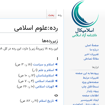
رده
بحث
رده
:
علوم اسلامی
زیررده‌ها
پرش
پرش
به
به
صفحهٔ اصلی
این رده ۱۸ زیرردۀ زیر را دارد، این رده در کل ۱۸ زیررده دارد.
درباره ما
ناوبری
جستجو
تغییرات اخیر
ا
مقالهٔ تصادفی
اسلام و سیاست
‏
(۱۸ ر، ۳ ص)
ابزارها
اسلام و علم
‏
(۱ ر)
پیوندها به این صفحه
اسلام‌شناسان
‏
(۱۲ ر، ۱۰ ص)
تغییرات مرتبط
اقتصاد اسلامی
‏
(۴ ر، ۷ ص)
صفحه‌های ویژه
الهیات اسلامی
‏
(۱۰ ر، ۲۶ ص)
نسخهٔ قابل چاپ
پیوند پایدار
ت
اطلاعات صفحه
ایجاد تغییرمسیر
تاریخ اسلام
‏
(۶۱ ر، ۸۲ ص)
دریافت نشانی کوتاه‌شده