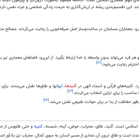
ی مهم معماری اسلامی است. خانه‌ها معمولاً به‌صورت درون‌گرا و پیرامون حیاط 
تند. این تقسیم‌بندی ریشه در ارزش‌گذاری به حرمت زندگی شخصی و عزت نفس دارد.
و، معماران مسلمان در ساخت‌وساز اصل صرفه‌جویی را رعایت می‌کردند. مصالح متناسب
هر فرد می‌تواند بدون واسطه با خدا ارتباط بگیرد. از این‌رو، فضاهای معماری نیز 
[۱۲]
احترام رعایت می‌شود.
. کتیبه‌های قرآنی و اسماء الهی در
گنبدها
،
ایوان
ها و طاق‌ها نقش می‌بندند. برای 
[۱۳]
ٔ مناسب را برای تزئین انتخاب می‌کردند.
[۱۴]
منظور حفاظت از بنا در برابر حوادث طبیعی نقش می‌شد.
ری اسلامی است. گنبد، طاق، محراب، حوض، آینه، شمسه،
کتیبه
و حتی طاووس از جمل
 وحدت است و طاق درون آن نمادی از مسیر انسان به سوی کمال. محراب نیز یادآور ا