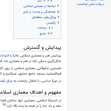
۳.۷
۷. ذکر
دریافت نشانی کوتاه‌شده
۴
نمادها در معماری اسلامی
۵
هماهنگی و وحدت در فرم
۶
ویژگی‌های منطقه‌ای
۷
پانویس
۷.۱
ارجاعات
۷.۲
منابع
پیدایش و گسترش
پیدایش هنر و معماری اسلامی غالباً با
فتوحات
شکل‌گیری سبکی تازه در هنر و معماری شد که د
قبه‌الصخره، مسجد جامع دمشق، صرالامره و کاخ 
در دورهٔ
عباسی
، با انتقال پایتخت به
عراق
(
بغدا
مفهوم و اهداف معماری اسلام
در اندیشهٔ اسلامی، معماری تنها ساختن فضا
[۵]
دهد و یاد خدا را در همه جا زنده نگه دارد.