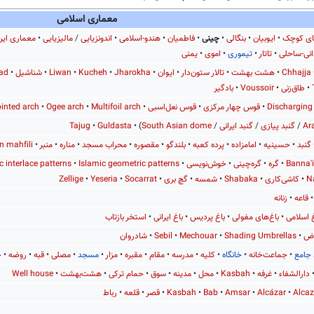
معماری اسلامی
یای کوچک
ایوبیان
بنگالی
چینی
فاطمیان
هندو-اسلامی
اندونزیایی
/
مالیزیایی
معماری ایرا
نی-ساحلی
تاتار
تیموری
اموی
یمنی
Chhajja
هشت بهشت
تالار ستون‌دار
ایوان
Jharokha
Kucheh
Liwan
شناشیل
ad
طاق‌زنی
Voussoir
بادگیر
Discharging
قوس چهار مرکزی
قوس نعل‌اسبی
Multifoil arch
Ogee arch
inted arch
Ar
/
گنبد پیازی
/
گنبد ایرانی
/
South Asian dome
)
Guldasta
Tajug
گنبد
حسینیه
امامزاده
پرده کعبه
بلندگو
مقصوره
محراب مسجد
مناره
منبر
n mahfili
Banna'i
گره
گره‌چینی
خوش‌نویسی
Islamic geometric patterns
c interlace patterns
N
کاشی‌کاری
Shabaka
شمسه
گچ بری
Socarrat
Yeseria
Zellige
قاعه
زنانه
غ اسلامی
باغ‌های مغولی
باغ پردیس
باغ ایرانی
استخر بازتاب
ض
Shading Umbrellas
Mechouar
Sebil
شادروان
جامع
جماعت‌خانه
خانگاه
کلیه
مدرسه
مقام
مقبره
مزار
مسجد
مصلی
قبه
روضه
خ
دارالشفاء
غرفه
Kasbah
محل
مدینه
سوق
حمام ترکی
هشت‌بهشت
Well house
Alca
Alcázar
Amsar
Bab
Kasbah
قصر
قلعه
رباط