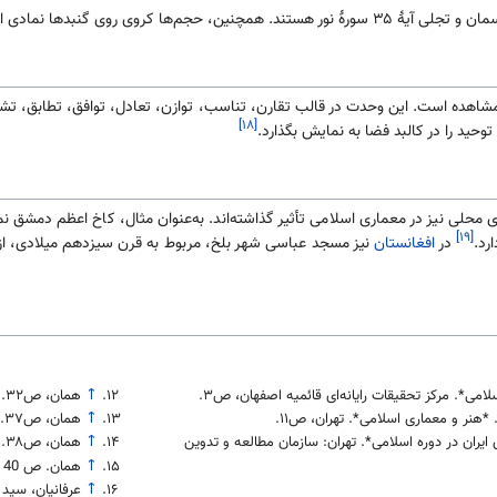
 سیر انسان از عالم کثرت به مقام وحدت الهی‌اند.
مشاهده است. این وحدت در قالب تقارن، تناسب، توازن، تعادل، توافق، تطابق، تشا
[۱۸]
وحید را در کالبد فضا به نمایش بگذارد.
محلی نیز در معماری اسلامی تأثیر گذاشته‌اند. به‌عنوان مثال، کاخ اعظم دمشق ن
[۱۹]
رد.
در
افغانستان
نیز مسجد عباسی شهر بلخ، مربوط به قرن سیزدهم میلادی، از که
امی*. مرکز تحقیقات رایانه‌ای قائمیه اصفهان، ص۳.
↑
همان، ص۳۲.
 *هنر و معماری اسلامی*. تهران، ص۱۱.
↑
همان، ص۳۷.
یران در دوره اسلامی*. تهران: سازمان مطالعه و تدوین
↑
همان، ص۳۸.
↑
همان. ص 40
↑
عرفانیان، سید 