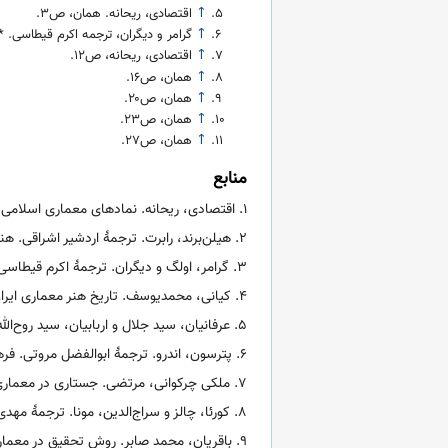
↑
اقتصادی، ریحانه. همان، ص۳.
↑
گرامر و دیگران، ترجمه اکرم قیطاسی. *مع
↑
اقتصادی، ریحانه، ص۱۲.
↑
همان، ص۱۶.
↑
همان، ص۲۰.
↑
همان، ص۲۳.
↑
همان، ص۲۷.
منابع
۱. اقتصادی، ریحانه. نمادهای معماری اسلامی. اصفهان: مرکز تحقیقات رایانه‌ای قائمیه اصفهان، ۱۳۹۰.
۲. هیلن‌برند، رابرت. ترجمهٔ اردشیر اشراقی. هنر و معماری اسلامی. تهران: انتشارات علمی و فرهنگی، ۱۳۸۲.
۳. گرامر، اولگ و دیگران. ترجمهٔ اکرم قیطاسی. معماری اسلامی. تهران: انتشارات سوره مهر، ۱۳۹۱.
۴. کیانی، محمدیوسف. تاریخ هنر معماری ایران در دوره اسلامی. تهران: سازمان مطالعه و تدوین کتب دانشگاهی در علوم انسانی، ۱۳۷۴.
۵. عرفانیان، سید جلال و اربابیان، سید روح‌الله. توسعه مدیریت شهری از منظر تمدن ایرانی–اسلامی. تهران: پژوهشکده توسعه علوم انسانی، تابستان ۱۳۹۶.
۶. پترسون، اندرو. ترجمهٔ ابوالفضل مروتی. فرهنگ واژگان معماری اسلامی. تهران: انتشارات میعاد اندیشه، ۱۳۹۷.
۷. ملکی چرکوانی، مرتضی. جستاری در معماری اسلامی. تهران: نشر رویان پژوه، ۱۳۹۰.
۸. کورئا، چالز و سراج‌الدین، مونا. ترجمهٔ مهدی نیک‌فرجام. معماری و هویت: بررسی معماری در فرهنگ‌های اسلامی. تهران: انتشارات اندیشه حسان، ۱۳۹۹.
۹. باقریان، محمد صابر. روش تحقیق در معماری. قزوین: دانشگاه بین‌المللی امام خمینی (ره)، ۱۳۷۶.