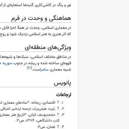
نور و رنگ در کاشی‌کاری گنبدها استعاره‌ای از آسمان و تجلی آیهٔ ۳۵ سورهٔ نور هستند. همچنین، حجم‌ها کروی روی گنبدها نمادی از
هماهنگی و وحدت در فرم
در معماری اسلامی، وحدت در همهٔ اجزا قابل 
که اثر هنری به هنر اسلامی نزدیک شود و روح ت
ویژگی‌های منطقه‌ای
در مناطق مختلف اسلامی، سبک‌ها و شیوه‌های 
قهوه‌ای ساخته شده و ریشه در جنوب
سوریه
دا
[۲۰]
شبیه معماری
سامرا
ست.
پانویس
ارجاعات
↑
اقتصادی، ریحانه. *نمادهای معماری اسل
↑
رابرت هیلن‌برند، ترجمه اردشیر اشراقی.
↑
محمدیوسف کیانی. *تاریخ هنر معماری ا
کتب دانشگاهی، ۱۳۷۴، ص۳.
↑
همان، ص۴.