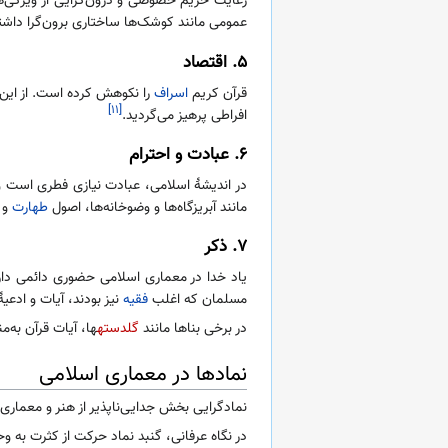
رعایت حریم خصوصی و درون‌گرایی از ویژگی‌ها
عمومی مانند کوشک‌ها ساختاری برون‌گرا داش
۵. اقتصاد
قرآن کریم
اسراف
را نکوهش کرده است. از این‌ر
[۱۱]
افراطی پرهیز می‌گردید.
۶. عبادت و احترام
در اندیشهٔ اسلامی، عبادت نیازی فطری است و 
مانند آبریزگاه‌ها و وضوخانه‌ها، اصول
طهارت
و 
۷. ذکر
یاد خدا در معماری اسلامی حضوری دائمی دارد
مسلمان که اغلب
فقیه
نیز بودند، آیات و ادعیه
در برخی بناها مانند
گلدسته
ها، آیات قرآن به‌
نمادها در معماری اسلامی
نمادگرایی بخش جدایی‌ناپذیر از هنر و معما
در نگاه عرفانی، گنبد نماد حرکت از کثرت به