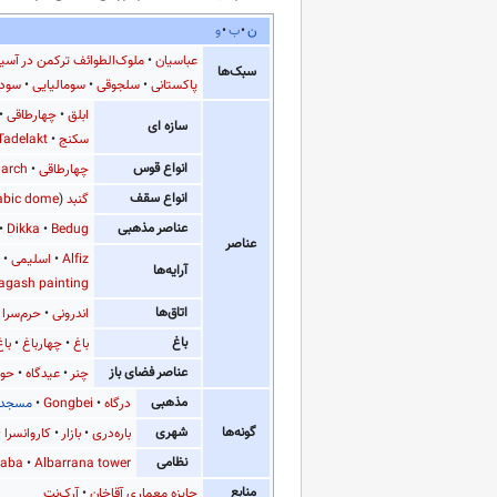
ن
ب
و
عباسیان
ملوک‌الطوائف ترکمن در آس
سبک‌ها
پاکستانی
سلجوقی
سومالیایی
سودا
ابلق
چهارطاقی
سازه ای
سکنج
Tadelakt
انواع قوس
چهارطاقی
 arch
انواع سقف
گنبد
(
abic dome
عناصر مذهبی
Dikka
Bedug
عناصر
Alfiz
اسلیمی
آرایه‌ها
agash painting
اتاق‌ها
اندرونی
حرم‌سرا
باغ
باغ
چهارباغ
با
عناصر فضای باز
چنر
عیدگاه
حو
مذهبی
درگاه
Gongbei
مسجد 
گونه‌ها
شهری
باره‌دری
بازار
کاروانسرا
نظامی
zaba
Albarrana tower
منابع
جایزه معماری آقاخان
آرک‌نت