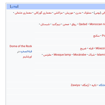
نهفتن
نی
(
بومی
)
مملوک
مدرن
موریش
مراکشی
معماری گورکانی
معماری عثمانی
Moroccan ri
Qadad
رواق
صحن
نیم‌گنبد
شبستان
Po
سکنج
Dome of the Rock
Müezzi
قبله
ضریح
قبةالصخره
در
Islami
شباک
Mocárabe
Mosque lamp
مقرنس
اورشلیم
انگاه
تکیه
آرامگاه
Zawiya