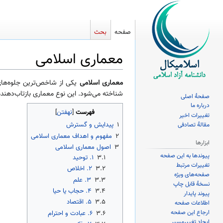
صفحه
بحث
معماری اسلامی
پرش
پرش
معماری اسلامی
یکی از شاخص‌ترین جلوه‌ها
به
به
شناخته می‌شود. این نوع معماری بازتاب‌دهندهٔ
صفحهٔ اصلی
ناوبری
جستجو
درباره ما
فهرست
تغییرات اخیر
۱
پیدایش و گسترش
مقالهٔ تصادفی
۲
مفهوم و اهداف معماری اسلامی
ابزارها
۳
اصول معماری اسلامی
پیوندها به این صفحه
۳.۱
۱. توحید
تغییرات مرتبط
۳.۲
۲. اخلاص
صفحه‌های ویژه
۳.۳
۳. علم
نسخهٔ قابل چاپ
۳.۴
۴. حجاب یا حیا
پیوند پایدار
۳.۵
۵. اقتصاد
اطلاعات صفحه
ارجاع این صفحه
۳.۶
۶. عبادت و احترام
ایجاد تغییرمسیر