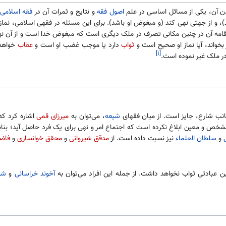
دن آن، یکی از مسائل اساسی در علم
اصول فقه
و نتایج و ثمرات آن در
فقه اسلامی
، و از جهتی نهی کند (و مبغوض او باشد). برای این مسئله در فقهی اسلامی، نماز 
 اقامه آن در چنین مکانی تصرف در ملک دیگری است که مبغوض خدا است و از آن 
بخواند، آیا نماز او صحیح است و
ثواب
دارد یا موجب غضب او است و
عقاب
خواهد 
[۱]
ر ملک غیر نموده است.
 جانب شارع، جایز است. از میان فقهای
شیعه
، می‌توان به
میرزای قمی
اشاره کرد که
ص و معین ابلاغ نکرده است که اجتماع امر و نهی برای یک فرد حاصل آید؛ بنابرای
و
سلطان العلماء
نیز نسبت داده است. از
مدقق شیروانی
و
محقق خوانساری
و
فاض
ین عبادتی ثواب نخواهد داشت. از جمله این افراد می‌توان به
آخوند خراسانی
و
شی