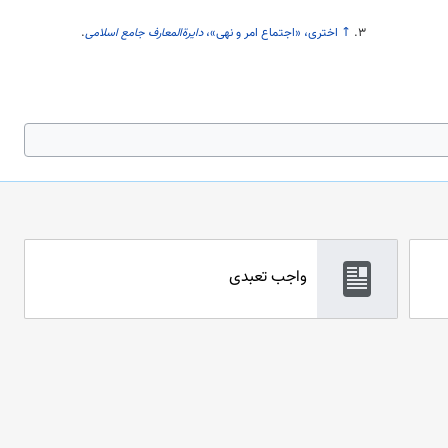
↑
اختری، «اجتماع امر و نهی»،
دایرةالمعارف جامع اسلامی
.
واجب تعبدی