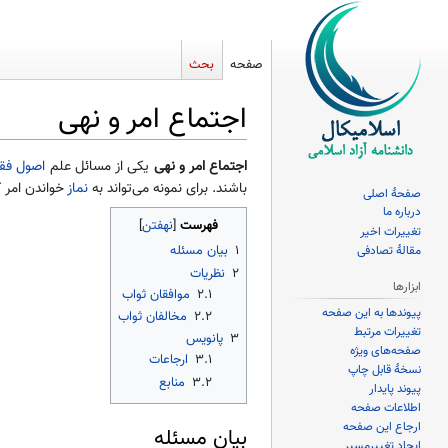
صفحه
بحث
اجتماع امر و نهی
پرش
پرش
اجتماع امر و نهی
یکی از مسائل علم
اصول فق
به
به
باشند. برای نمونه می‌تواند به
نماز
خواندن امر ک
صفحهٔ اصلی
ناوبری
جستجو
درباره ما
فهرست
تغییرات اخیر
۱
بیان مسئله
مقالهٔ تصادفی
۲
نظریات
ابزارها
۲.۱
موافقان ثواب
پیوندها به این صفحه
۲.۲
مخالفان ثواب
تغییرات مرتبط
۳
پانویس
صفحه‌های ویژه
۳.۱
ارجاعات
نسخهٔ قابل چاپ
۳.۲
منابع
پیوند پایدار
اطلاعات صفحه
ارجاع این صفحه
بیان مسئله
ایجاد تغییرمسیر