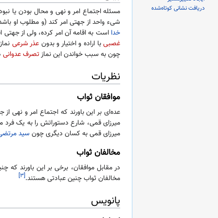
دریافت نشانی کوتاه‌شده
مسئله اجتماع امر و نهی و محال بودن یا نبو
شیء واحد از جهتی امر کند (و مطلوب او باشد)
خدا
است به اقامه آن امر کرده، ولی از جهتی
غصبی
با اراده و اختیار و بدون
عذر شرعی
نماز 
چون به سبب خواندن این نماز
تصرف عدوانی
د
نظریات
موافقان ثواب
عده‌ای بر این باورند که اجتماع امر و نهی از
میرزای قمی، شارع دستوراتش را به یک فرد مشخ
میرزای قمی به کسان دیگری چون
سید مرتضی
مخالفان ثواب
در مقابل موافقان، برخی بر این باورند که چن
[۳]
مخالفان ثواب چنین عبادتی هستند.
پانویس