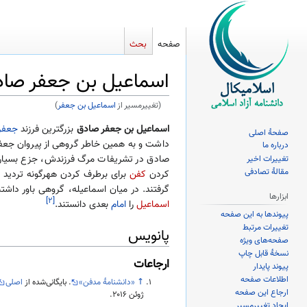
صفحه
بحث
اسماعیل بن جعفر صا
(تغییرمسیر از
اسماعیل بن جعفر
)
پرش
پرش
اسماعیل بن جعفر صادق
بزرگترین فرزند
جعفر
صفحهٔ اصلی
به
به
داشت و به همین خاطر گروهی از پیروان جعفر
درباره ما
ناوبری
جستجو
صادق در تشریفات مرگ فرزندش، جزع بسیاری کر
تغییرات اخیر
مقالهٔ تصادفی
کردن
کفن
برای برطرف کردن ههرگونه تردید در
گرفتند. در میان اسماعیله، گروهی باور داشتن
ابزارها
[۲]
اسماعیل
را
امام
بعدی دانستند.
پیوندها به این صفحه
تغییرات مرتبط
پانویس
صفحه‌های ویژه
نسخهٔ قابل چاپ
ارجاعات
پیوند پایدار
اطلاعات صفحه
↑
«دانشنامهٔ مدفن»
. بایگانی‌شده از
اصلی
ارجاع این صفحه
ژوئن ۲۰۱۶
.
ایجاد تغییرمسیر