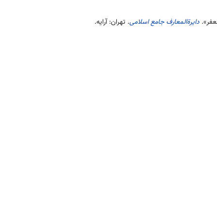
عفر».
دایرةالمعارف جامع اسلامی
. تهران: آرایه.