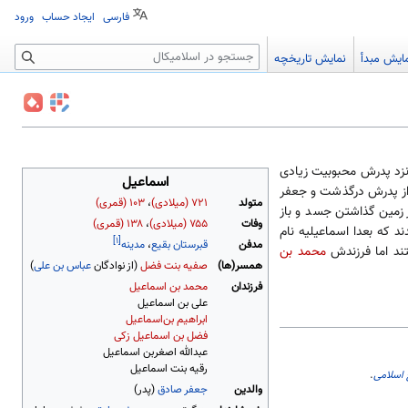
فارسی
ایجاد حساب
ورود
جستجو
ایش مبدأ
نمایش تاریخچه
و نزد پدرش محبوبیت زیادی
اسماعیل
 از پدرش درگذشت و جعفر
متولد
۷۲۱ (میلادی)
،
۱۰۳ (قمری)
 زمین گذاشتن جسد و باز
وفات
۷۵۵ (میلادی)
،
۱۳۸ (قمری)
د که بعدا اسماعیلیه نام
[۱]
مدفن
قبرستان بقیع
،
مدینه
ند اما فرزندش
محمد بن
همسر(ها)
صفیه بنت فضل
(از نوادگان
عباس بن علی
)
فرزندان
محمد بن اسماعیل
علی بن اسماعیل
ابراهیم بن‌اسماعیل
فضل بن اسماعیل زکی
عبدالله اصغربن اسماعیل
رقیه بنت اسماعیل
 اسلامی
.
والدین
جعفر صادق
(پدر)