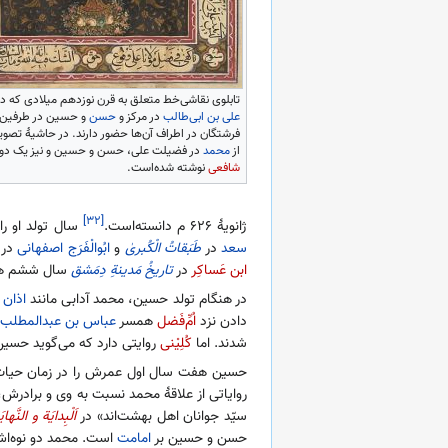
تابلوی نقاشی‌خط متعلق به قرن نوزدهم میلادی که در
علی بن ابی‌طالب
در مرکز و
حسن
و حسین در طرفین ا
فرشتگان در اطراف آن‌ها حضور دارند. در حاشیهٔ تصوی
از
محمد
در فضیلت علی، حسن و حسین و نیز یک دو ب
شافعی
نوشته شده‌است.
[۳۲]
ژانویهٔ ۶۲۶ م دانسته‌است.
سال تولد او را
سعد
در
طَبَقاتُ الْکُبریٰ
و
ابُوالْفَرَج اصفهانی
در
ابن عَساکِر
در
تاریخُ مَدینةِ دِمَشق
سال ششم هجر
در هنگام تولد حسین، محمد آدابی مانند
اذان
گ
دادن نزد
اُمِّ‌فَضل
همسر
عباس بن عبدالمطلب
شدند. اما
کُلِیْنی
روایتی دارد که می‌گوید حسی
حسین هفت سال اول عمرش را در زمان حیات 
روایاتی از علاقهٔ محمد نسبت به وی و برادر
سیّد جوانان اهل بهشت‌اند» در
اَلْبِدایَة و النَّهای
حسن و حسین بر
امامت
است. محمد دو نوه‌اش ر