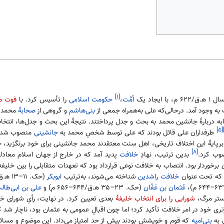
[۱]
۶۲ م، با ایجاد یک
اُمَّت
،
حکومت اسلامی
را تأسیس کرد. با
فوت م
بنی‌هاشم
و گروهی از
صحابهٔ
محمد 
ه دربارهٔ جانشین محمد به بحث و جدل پرداختند. نتیجهٔ این بحث و جدل‌ها، انتخ
[۵]
طرفداران علی قائل بودند که علی توسط شخصِ محمد به
جانشینی
منصوب شده‌
رپایهٔ این اختلاف تاریخی، اهل سنت معتقدند محمد جانشینی برای خود برنگزید، ح
[۸]
وب کرد.
بدین ترتیب، نهادِ
خلافت
پدید آمد که در خارج از جهان اسلام معادلی
برخوردار بود. انتصاب به خلافت نوعی قرارداد بود که تعهدات متقابلی را بین خلیفه 
ه تحت عنوان
خلافت راشدین
شناخته می‌شوند، به‌ترتیب
ابوبکر
عُثمان بن عَفّان
(حک. ۲۳–۳۵ ه‍.ق/۶۴۴–۶۵۶ م) و
علی بن ابی‌طال
ستر مرگ،
شورایی را برای انتخاب خلیفهٔ
بعدی تعیین کرد. در نهایت، رأیِ شورای خ
ری خود در امر خلافت تأکید کرد؛ اما چون اقبالِ عمومی به عثمان بود، ناچار شد ک
 به
بنی‌امیه
که قوم و خویشش بودند بیش از حد امتیاز می‌داد. این موضوع و مسائ