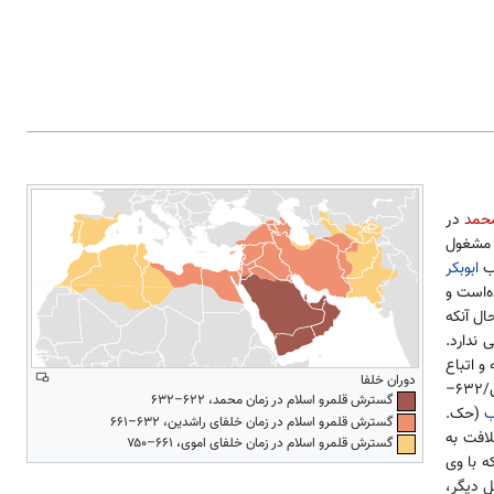
حمد
در
مشغول
اب
ابوبکر
است و
ال آنکه
 ندارد.
و اتباع
دوران خلفا
(حک. ۱۱–۱۳ ه‍.ق/۶۳۲–
گسترش قلمرو اسلام در زمان محمد، ۶۲۲–۶۳۲
ب
(حک.
گسترش قلمرو اسلام در زمان خلفای راشدین، ۶۳۲–۶۶۱
لافت به
گسترش قلمرو اسلام در زمان خلفای اموی، ۶۶۱–۷۵۰
ه با وی
ل دیگر،