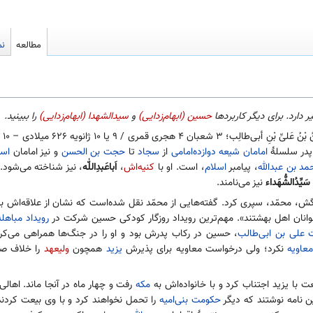
مطالعه
نم
 دارد. برای دیگر کاربردها
حسین (ابهام‌زدایی)
و
سیدالشهدا (ابهام‌زدایی)
را ببینید.
در سلسلهٔ
امامان
شیعه دوازده‌امامی
از
سجاد
تا
حجت بن الحسن
و نیز امامان
اسم
مد بن عبدالله
، پیامبر
اسلام
، است. او با
کنیه‌اش
،
اَباعَبدِاللّٰه
، نیز شناخته می‌شود
سَیِّدُالشُّهَداء
نیز می‌نامند.
ش، محمّد، سپری کرد. گفته‌هایی از محمّد نقل شده‌است که نشان از علاقه‌اش 
انان اهل بهشتند». مهم‌ترین رویداد روزگار کودکی حسین شرکت در
رویداد مباهله
 علی بن ابی‌طالب
، حسین در رکاب پدرش بود و او را در جنگ‌ها همراهی می‌ک
عاویه
نکرد؛ ولی درخواست معاویه برای پذیرش
یزید
همچون
ولیعهد
را خلاف صل
مکه
رفت و چهار ماه در آنجا ماند. اهال
ن نامه نوشتند که دیگر
حکومت بنی‌امیه
را تحمل نخواهند کرد و با وی بیعت کرد