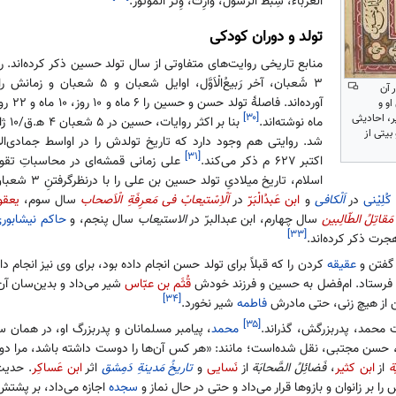
الْغُرَباء، سِبطُ الرَّسول، وارِث، وِتْرُ الْمَوْتور.
تولد و دوران کودکی
منابع تاریخی روایت‌های متفاوتی از سال تولد حسین ذکر کرده‌اند. روز
۳ شَعبان، آخر رَبیعُ‌الْاَوَّل، اوایل شعبان
 آن
آورده‌اند. 
و و
[۳۰]
ر، احادیثی
ماه نوشته‌اند.
یتی از
[۳۱]
اکتبر ۶۲۷ م ذکر می‌کند.
علی زمانی قمشه‌ای در محاسباتِ تقوی
کُلِیْنی
در
اَلْکافی
و
ابن عَبدُالْبَرّ
در
اَلْاِسْتیعابْ فی مَعرِفَةِ الْاَصحاب
سال سوم،
یعقو
مَقاتِلُ الطّالِبین
سال چهارم، ابن عبدالبرّ در
الاستیعاب
سال پنجم، و
حاکم نیشابور
[۳۳]
ت ذکر کرده‌اند.
فتن و
عقیقه
کردن را که قبلاً برای تولد حسن انجام داده بود، برای وی نیز انجام داد
فرستاد. ام‌فضل به حسین و فرزند خودش
قُثَم بن عبّاس
شیر می‌داد و بدین‌سان آن
[۳۴]
ن از هیچ زنی، حتی مادرش
فاطمه
شیر نخورد.
[۳۵]
محمد، پدربزرگش، گذراند.
محمد
، پیامبر مسلمانان و پدربزرگ او، در همان
ش، حسن مجتبی، نقل شده‌است؛ مانند: «هر کس آن‌ها را دوست داشته باشد، مرا دو
َة
از
ابن کثیر
،
فَضائِلُ الصَّحابَة
از
نَسایی
و
تاریخُ مَدینةِ دَمِشق
اثر
ابن عَساکِر
. حدیث 
ا بر زانوان و بازوها قرار می‌داد و حتی در حال نماز و
سجده
اجازه می‌داد، بر پشتش 