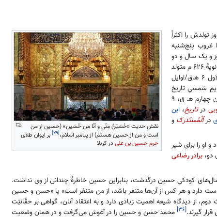
 تولدش را اکثراً
 و ۵ شعبان و زمانش را غروب پنج‌شنبه
فاصلهٔ تولد حسن و حسین را ۶ ماه و ۱۰ روز، ۱۰ ماه و ۲۲ روز و یک سال و دو
بنا بر اکثر روایات، حسین در ۵ شعبان ۴ ه‍.ق/۱۰ ژانویهٔ ۶۲۶ م متولد
شد. روایتی هم وجود دارد که تاریخ تولدش را در اواسط جمادی‌الاول ۶ ه‍.ق/اوایل
مِ شمسیِ تاریخ
اسلام، تاریخ میلادیِ تولد حسین بن علی را با درنظرگرفتنِ ۳ شعبان چهارم ه‍. ق، ۹
بی
در
تاریخ
،
ابن
ی
در
اَلْمُستَدرَک
و
نقش حدیث «حُسَیْنٌ مِنّی و أنَا مِن حُسَین» (حسین از من
[۲۹]
است و من از حسین هستم) از پیامبر اسلام،
بر ایوان طلای
حرم حسین بن علی
در کربلا
 و او را برای شیر
 دو،
برادر رِضاعی
 سال‌های کودکیِ حسین درگذشت، بنابراین حسین خاطرهٔ چندانی از وی نداشت.
ست دارد و هر کس از آن‌ها متنفر باشد، از من متنفر است» یا «حسن و حسین
دوم، از دیدگاه شیعه اهمیت زیادی دارد و به اعتقاد آنان، گواهی بر حقّانیّت
[۳۶]
قرار گیرند.
محمد حسن و حسین را در آغوش می‌گرفت و در همان وضعیت