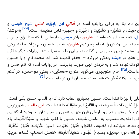
ن نام بنا به برخی روایاتِ آمده در
اَمالیِ
ابن بابِوَیْه
،
امالیِ
شیخ طوسی
و
[۲۳]
ن حیث، با «شَبَّر» و «شُبَیْر» و «جُهْر» و «جَهیر» قابل مقایسه است.
به‌نوشتهٔ
یل
، «طَب» بیان شده‌است.
هارون
برادر
موسی
، نام‌هایی را که خدا برای پسران
مد، این نوه‌اش را به نام پسر دوم
هارون
، شبیر، حسین نام نهاد. بنا به برخی
د محمد چنین نامی بر او گذاشته، از این نام منصرف شد. روایات دیگر حاکی
 هنوز در
حبشه
زندگی می‌کرد — جعفر نامیده شد، اما محمد نام او را حسین
کودک نهاده شد و به فرمان الهی صورت پذیرفت. در روایات آمده که نام حسن و
[۲۵]
ه‌است.
حاج منوچهری می‌گوید عنوان «حَسَنَیْن»، یعنی دو حسن، در کلام
[۲۶]
ی، بیان‌کنندهٔ قرابت شخصیت صاحبان این دو نام است.
 ابوعلی را نیز داشته‌است. حسین بسیاری القاب دارد که با القاب حسن یکی است.
ُ عَلیٰ ذاتِ‌اللّه، رشید، و اَلتّابِعُ لِمَرضاةِاللّه داشته‌است.
ابن طلحه
مشهورترین
‌داند. در برخی متون ادبی و تاریخی قرن چهارم هجری و پس از آن، با وجود اینکه وی
ی احادیث منسوب به امامان شیعه، حسین با لقب شهید یا سَیِّدُالشُّهَداء یاد
بارتند از: مَظلوم، مَقتول، قَتیلُ الْعَبَرات، اَسیرُ الْکُرُبات، قَتیلُ الْکَفَرَة،
ّاعیُ اِلَی الله، نور، صِدّیق، مِصباحُ الْهُدیٰ، سَفینَةُالنَّجاة، خامسُ اَصحابِ کَساء، غَریبُ