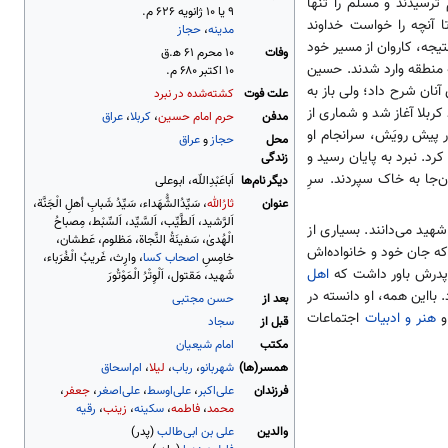
ترسیدند و مسلم را تنها
۹ یا ۱۰ ژانویه ۶۲۶ م.
رغم اصرار دوستانش، در ذیحجه سال ۶۰ رهسپار کوفه شد تا آنچه را خواست خداوند
مدینه
،
حجاز
یجه، کاروان از مسیر خود
وفات
۱۰ محرم ۶۱ ه‍.ق
ه منطقه وارد شدند. حسین
۱۰ اکتبر ۶۸۰ م.
آنان شرح داد؛ ولی باز به
علت فوت
کشته‌شده در نبرد
ربلا آغاز شد و شماری از
مدفن
حرم امام حسین
،
کربلا
،
عراق
پیش رویَش، سرانجام او
محل
حجاز
و
عراق
رد. نبرد به پایان رسید و
زندگی
‌جا به خاک سپردند. سرِ
دیگر نام‌ها
اَباعَبْدِاللّه، ابوعلی
عنوان
ثارُالله
، سَیِّدُالشُّهَداء، سَیِّدُ شَبابِ أهلِ الْجَنَّة،
اَلرَّشید، اَلطَّیِّب، اَلسَّیِّد، اَلسِّبْط، مِصباحُ
هید می‌دانند. بسیاری از
الْهُدیٰ، سَفینَةُ النَّجاة، مَظلوم، عَطشان،
که جان خود و خانواده‌اش
خامِسِ
اصحاب کسا
، وارِث، غَریبُ الْغُرَباء،
د پدرش باور داشت که
اهل
شَهید، مَقتول، اَلْوِتْرُ الْمَوْتُورَ
 بااین همه، او دانسته در
بعد از
حسن مجتبی
و
هنر و ادبیات
اجتماعات
قبل از
سجاد
مکتب
امام
شیعیان
همسر(ها)
شهربانو
،
رباب
،
لیلا
،
ام‌اسحاق
فرزندان
علی‌اکبر
،
علی‌اوسط
،
علی‌اصغر
،
جعفر
،
محمد
،
فاطمه
،
سکینه
،
زینب
،
رقیه
والدین
علی بن ابی‌طالب
(پدر)