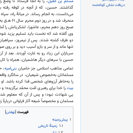
مسلم بن عقیل
، را به آنجا فرستاد تا وضع 
دریافت نشانی کوتاه‌شده
می‌دانست، به انجام رساند. در میانهٔ راه، سپا
منحرف شد و در روز دوم محرم سال ۶۱ ه‍.ق به
صبح روز دهم محرم، عاشورا، لشکریانش را آماده
وی گفته شد که نخست باید تسلیم یزید شود. ا
دو طرف کشته شدند. پس از نیمروز، سپاهیان
تنها ماند و از سر و بازو آسیب دید و بر روی ص
سربازان ابن زیاد رو به غارت آوردند. بعد ا
حسین با سرهای دیگر هاشمیان، همراه با کاروا
تمامی مذاهب اسلامی جز حامیان
بنی‌امیه
، ح
مسلمانان به‌خصوص شیعیان، در سالگردِ واقعه
را به‌خاطر آرزوهای شخصی فدا کرده باشد. او 
بیت
را خدا برای رهبری امّتِ محمّد برگزیده؛ و
پیِ شهادت نبود؛ و پس از آن که معلوم شد از
مسلمان و مخصوصاً شیعه آثار فراوانی دربارهٔ
فهرست
۱
پیش‌زمینه
۱.۱
زمینهٔ تاریخی
۱.۲
تبار