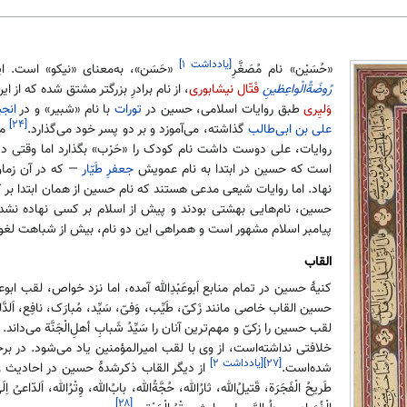
[یادداشت ۱]
«حُسَیْن» نام مُصَغَّرِ
«حَسَن»، به‌معنای «نیکو» است. ای
رُوضَةُالْواعِظینِ
فَتّال نیشابوری
، از نام برادرِ بزرگتر مشتق شده که از ای
وَلیِری
طبق روایات اسلامی، حسین در
تورات
با نام «شبیر» و در
انج
[۲۴]
علی بن ابی‌طالب
گذاشته، می‌آموزد و بر دو پسر خود می‌گذارد.
مح
روایات، علی دوست داشت نام کودک را «حَرْب» بگذارد اما وقتی دی
است که حسین در ابتدا به نام عمویش
جعفرِ طَیّار
— که در آن زمان
نهاد. اما روایات شیعی مدعی هستند که نام حسین از همان ابتدا بر 
حسین، نام‌هایی بهشتی بودند و پیش از اسلام بر کسی نهاده نشد
پیامبر اسلام مشهور است و همراهی این دو نام، بیش از شباهت لغو
القاب
کنیهٔ حسین در تمام منابع اَبوعَبْدِالله آمده، اما نزد خواص، لقب
حسین القاب خاصی مانند زَکیّ، طَیِّب، وَفیّ، سَیِّد، مُبارَک، نافِع، اَلدَّلیل
لقب حسین را زکیّ و مهم‌ترین آنان را سَیِّدُ شَبابِ أهلِ‌الْجَنَّة می
خلافتی نداشته‌است، از وی با لقب امیرالمؤمنین یاد می‌شود. در برخ
[۲۷]
[یادداشت ۲]
شده‌است.
از دیگر القاب ذکرشدهٔ حسین در احادیث و دعاها ع
طَریحُ الْفَجَرَة، قَتیلُ‌الله، ثارُالله، حُجَّةُالله، بابُ‌الله، وِتْرُالله، اَلد
[۲۸]