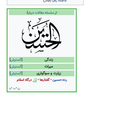
فاطمه زهرا
(مادر)
از
سلسله مقالات
دربارهٔ
زندگی
گسترش
میراث
گسترش
زیارت و سوگواری
گسترش
رده:حسین
گفتارها
درگاه اسلام
ن
ب
و