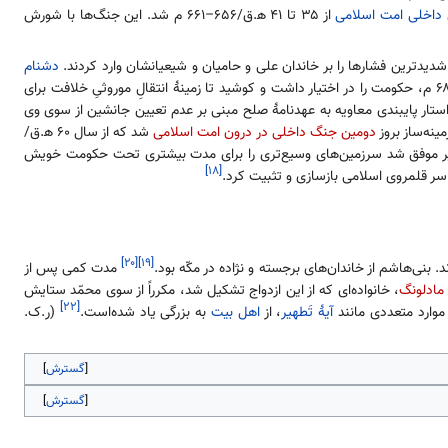
 داخلی امت اسلامی
از ۳۵ تا ۴۱ ه‍.ق/۶۵۶–۶۶۱ م شد. این جنگ‌ها با شورش
یدترین فشارها را بر خاندان علی و حامیان و شیعیانشان وارد کردند.
دشنام
معاویه تا زمان مرگش در سال ۶۰ ه‍.ق/ ۶۸۰ م، حکومت را در اختیار داشت و کوشید تا زمینهٔ انتقالِ موروثیِ خلافت برای
واستار پایبندی معاویه به عهدنامهٔ صلح مبنی بر عدم تعیین جانشین از سوی وی
ینه‌ساز بروز
دومین جنگ داخلی در درون امت اسلامی
شد که از سال ۶۰ ه‍.ق/
ن زبیر موفق شد سرزمین‌های وسیع‌تری را برای مدت بیشتری تحت حکومت خویش
[۱۸]
[۲۰]
[۱۹]
د. بنی‌هاشم از خاندان‌های برجسته و نژاده در مکّه بود.
مدت کمی پس از
 مادلونگ
، خانواده‌ای که از این ازدواج تشکیل شد، مکرراً از سوی محمّد ستایش
[۲۲]
 موارد متعددی مانند
آیهٔ تَطهیر
، از
اهل بیت
به بزرگی یاد شده‌است.
(ر.ک.
گسترش
گسترش