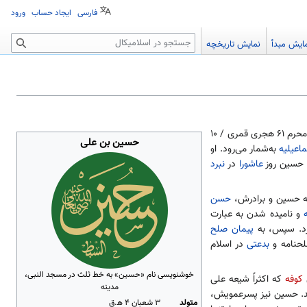
فارسی
ایجاد حساب
ورود
جستجو
ایش مبدأ
نمایش تاریخچه
: اَلْحُسَینُ بْنُ عَلیِّ بْنِ أبی‌طالِب؛ ۳ شعبان ۴ هجری قمری / ۹ یا ۱۰ ژانویه ۶۲۶ میلادی – ۱۰ محرم ۶۱ هجری قمری / ۱۰
حسین بن علی
اعیلیه
به‌شمار می‌رود. او
. حسین روز
عاشورا
در
نبرد
به حسین و برادرش،
حسن
و نامیده شدن به عبارت
رد. سپس، به
پیمان صلح
حنامه و
بدعتی
در اسلام
خوشنویسی نام «حسین» به خط ثلث در مسجد النبی،
ی
کوفه
که اکثراً شیعه علی
مدینه
ند. حسین نیز پسرعمویش،
متولد
۳ شعبان ۴ ه‍.ق