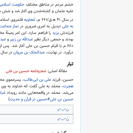
خشم مردم در مناطق مختلفِ
حکومت اسلامی
علیه عثمان و کشته‌شدن وی آغاز شد و شش م
در سال ۴۱ ه‍.ق/۶۶۱ م،
مُعاویه
قلمروی اسلامی 
به علی
تبدیل به امری ضروری در
نماز جماعت
فرزندش
یزید
را فراهم سازد. این امر زمینهٔ 
بودند و جمعی دیگر نظیر
عبدالله بن زبیر
و
عبدا
۶۸۰ م با قیام حسین بن علی آغاز شد. پس
درآورد. در نهایت،
عبدالملک بن مروان
در سال ۷۳ ه‍.ق/۶۹۲ م با شکست دادن و کشتن عبدالله بن زبیر، حاکمیت امویان را در سراسر قلمروی اسلامی بازسازی و تثبیت
تبار
مقالهٔ اصلی:
شجره‌نامه حسین بن علی
حسین، فرزند
علی بن ابی‌طالب
، پسرعموی مح
هجرت
، محمّد به علی گفت که خداوند به وی فر
می‌شد. محمّد در واقعه‌هایی مانند رویداد
مُبا
حسین بن علی#حسین در قرآن و حدیث
)
ن
ب
و
ن
ب
و