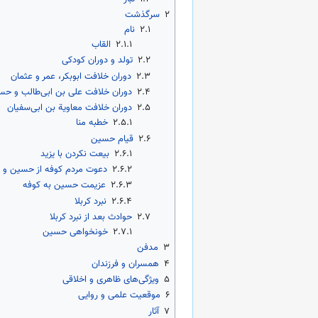
۲
سرگذشت
۲.۱
نام
۲.۱.۱
القاب
۲.۲
تولد و دوران کودکی
۲.۳
دوران خلافت ابوبکر، عمر و عثمان
۲.۴
دوران خلافت علی بن ابی‌طالب و ح
۲.۵
دوران خلافت معاویة بن ابی‌سفیان
۲.۵.۱
خطبه منا
۲.۶
قیام حسین
۲.۶.۱
بیعت نکردن با یزید
۲.۶.۲
دعوت مردم کوفه از حسین و 
۲.۶.۳
عزیمت حسین به کوفه
۲.۶.۴
نبرد کربلا
۲.۷
حوادث بعد از نبرد کربلا
۲.۷.۱
خونخواهی حسین
۳
مدفن
۴
همسران و فرزندان
۵
ویژگی‌های ظاهری و اخلاقی
۶
موقعیت علمی و روایی
۷
آثار