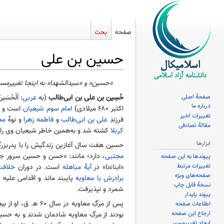
صفحه
بحث
حسین بن علی
پرش
پرش
«حسین» و «سیدالشهدا» به اینجا تغییرمسیر
به
به
صفحهٔ اصلی
حُسِین بن علی بن ابی‌طالب
(به
عربی
ناوبری
جستجو
درباره ما
اکتبر ۶۸۰ میلادی)
امام سوم
شیعیان
است و پ
تغییرات اخیر
فرزندِ
علی بن ابی‌طالب
و
فاطمه زهرا
و نوهٔ
مح
مقالهٔ تصادفی
کربلا
کشته شد و به‌همین خاطر شیعیان وی را
ابزارها
حسین هفت سال آغازین زندگیش را با پدربزرگ
مجتبی
، دارد؛ مانند: «حسن و حسین سرور جو
پیوندها به این صفحه
تغییرات مرتبط
«
ابناءَنا
» در
آیهٔ مباهله
است. در دوران
خلافت
صفحه‌های ویژه
برادرش با معاویه
پایبند ماند و اقدامی علیه
م
نسخهٔ قابل چاپ
شمرد و نپذیرفت.
پیوند پایدار
پس از مرگِ معاویه در سال ۶۰ ه‍. ق، او از بیعت با یزید اجتناب کرد و با خانواده‌اش به
اطلاعات صفحه
ارجاع این صفحه
بودند از مرگِ معاویه شادمان شدند و به حسی
ایجاد تغییرمسیر