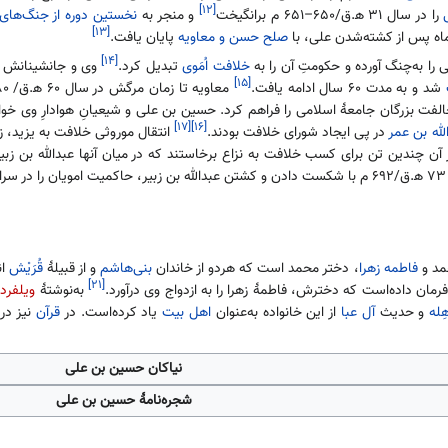
[۱۲]
را در سال ۳۱ ه‍.ق/۶۵۰–۶۵۱ م برانگیخت
و منجر به
نخستین دوره از جنگ‌های
[۱۳]
اه پس از کشته‌شدن علی، با
صلح حسن و معاویه
پایان یافت.
[۱۴]
را به‌چنگ آورده و حکومتِ آن را به
خلافت اُمَوی
تبدیل کرد.
وی و جانشینانش شد
[۱۵]
شد و به مدت ۶۰ سال ادامه یافت.
مخالفت بزرگان جامعهٔ اسلامی را فراهم کرد. حسین بن علی و شیعیانِ هوادارِ وی خ
[۱۷]
[۱۶]
لله بن عمر
در پی ایجاد شورای خلافت بودند.
انتقال موروثی خلافت به یزید، زم
 از آن چندین تن برای کسب خلافت به نزاع برخاستند که در میان آنها عبدالله ب
 کرد.
مد و
فاطمه زهرا
، دختر محمد است که هردو از خاندان
بنی‌هاشم
و از قبیلهٔ
قُرَیْش
ان
[۲۱]
مان داده‌است که دخترش، فاطمهٔ زهرا را به ازدواج وی درآورد.
به‌نوشتهٔ
ویلفرد
هِله
و حدیث
آل عبا
از این خانواده به‌عنوان
اهل بیت
یاد کرده‌است. در
قرآن
نیز در
نیاکان حسین بن علی
شجره‌نامهٔ حسین بن علی