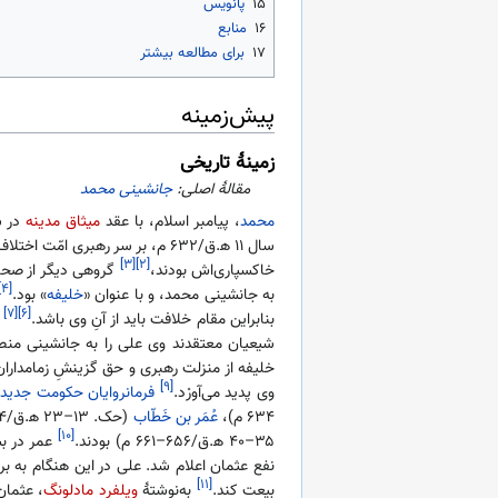
۱۵
پانویس
۱۶
منابع
۱۷
برای مطالعه بیشتر
پیش‌زمینه
زمینهٔ تاریخی
مقالهٔ اصلی:
جانشینی محمد
محمد
، پیامبر اسلام، با عقد
میثاق مدینه
در سال ۱ ه‍.ق/۲
سال ۱۱ ه‍.ق/۶۳۲ م، بر سر رهبری امّت اختلاف به وجود آمد. درحالی‌که علی به‌همراه جمعی از
[۳]
[۲]
خاکسپاری‌اش بودند،
گروهی دیگر از صحاب
[۴]
به جانشینی محمد، و با عنوان «
خلیفه
» بود.
[۷]
[۶]
بنابراین مقام خلافت باید از آنِ وی باشد.
ب
شیعیان معتقدند وی علی را به جانشینی منص
خلیفه از منزلت رهبری و حق گزینشِ زمامداران 
[۹]
وی پدید می‌آورْد.
فرمانروایان حکومت جدید
ک
۶۳۴ م)،
عُمَر بن خَطّاب
(حک. ۱۳–۲۳ ه‍.ق/۶۳۴–۶۴۴ م)،
[۱۰]
۳۵–۴۰ ه‍.ق/۶۵۶–۶۶۱ م) بودند.
عمر در ب
نفع عثمان اعلام شد. علی در این هنگام به برت
[۱۱]
بیعت کند.
به‌نوشتهٔ
ویلفرد مادلونگ
، عثمان