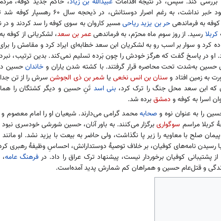
را بررسی کند. سپس، در نتیجهٔ اقدامات
عبیدالله بن زیاد
، حاکم جدید کوفه، مردم 
گذاشتند. حسین، که از آنچه در کوفه رفته بود خبر نداشت، به 
ه کوفه به فرماندهی
حر بن یزید ریاحی
مسیر کاروان به سوی کوفه را سد کردند و در نت
کربلا
رسید. از روز سوم ماه محرّم، به فرماندهی
عمر بن سعد
، لشکریانی از کوفه ب
 کرد و سوار بر اسب رو به لشکریان ابن سعد خطابه‌ای ایراد کرد و مقامش را برای 
و در پاسخ گفت که هرگز خودش را چون بَرده تسلیم نمی‌کند. بدین ترتیب، نبرد ک
 حسین به‌شدت تحت محاصره قرار گرفتند. با کشته شدن یاران و
خاندان
حسین در 
ورت به زمین افتاد و
سنان بن انس نخعی
یا
شمر بن ذی الجوشن
سرش را از تن جدا ک
ز آن که ابن سعد محل جنگ را ترک کرد،
بنی اسد
تَنِ حسین و دیگر کشتگان را همان
ن اسرا به کوفه و
دمشق
برده شد.
سین را به عنوان نوه و
صحابه
محمد گرامی می‌دارند. شیعیان او را امام معصوم و ش
ٔ کربلا مراسم
سوگواری
برگزار می‌کنند. به باور آنان، حسین شورشی خودسری نبود 
پیمان صلح با معاویه را زیر پا نگذاشت، ولی حاضر به بیعت با یزید نشد. او مانن
 با رسیدن نامه‌های کوفیان، بر خلاف توصیهٔ دوستدارانش، احساسِ وظیفهٔ رهبری کرد.
 پشتیبانی کوفیان برخوردار نیست، پیشنهاد ترک عراق را داد. در
فرهنگ عامه
، 
 زندگی و قتل‌عام حسین و همراهان کم شمارش پدید آمده‌است.