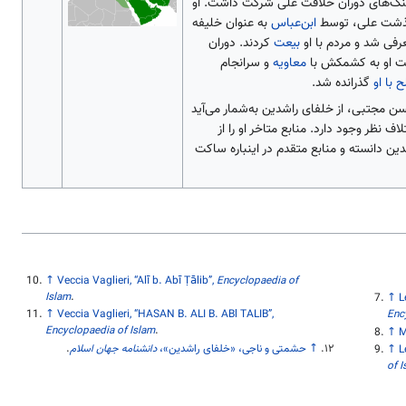
نگ‌های دوران خلافت علی شرکت داشت. او
ذشت علی، توسط
ابن‌عباس
به عنوان خلیفه
رفی شد و مردم با او
بیعت
کردند. دوران
فت او به کشمکش با
معاویه
و سرانجام
 با او
گذرانده شد.
سن مجتبی، از خلفای راشدین به‌شمار می‌آید
لاف نظر وجود دارد. منابع متاخر او را از
ین دانسته و منابع متقدم در اینباره ساکت
↑
Veccia Vaglieri, “Alī b. Abī Ṭālib”,
Encyclopaedia of
Islam
.
↑
L
↑
Veccia Vaglieri, “HASAN B. ALI B. ABl TALIB”,
Enc
Encyclopaedia of Islam
.
↑
M
↑
حشمتی و ناجی، «خلفای راشدین»،
دانشنامه جهان اسلام
.
↑
L
of 