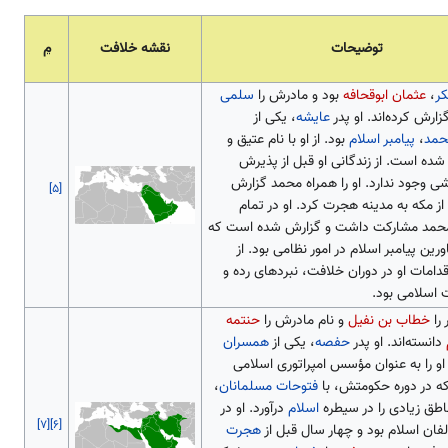
توضیحات
نقشه خلافت
م
کر
،
عثمان ابوقحافه
بود و مادرش را
سلمی
زارش کرده‌اند. او پدر
عایشه
، یکی از
حمد
،
پیامبر اسلام
بود. از او با نام عتیق و
 شده است. از زندگانی او قبل از پذیرش
شی وجود ندارد. او را همراه محمد گزارش
[۵]
 از مکه به مدینه هجرت کرد. او در تمام
محمد مشارکت داشت و گزارش شده است که
رین پیامبر اسلام در امور نظامی بود. از
قدامات او در دوران خلافت، نبردهای رده و
ت اسلامی بود.
 را
خطاب بن نفیل
و نام مادرش را
حنتمه
دانسته‌اند. او پدر
حفصه
، یکی از
همسران
او را به عنوان مؤسس امپراتوری اسلامی
 که در دوره حکومتش، با
فتوحات مسلمانان
،
طق زیادی را در سیطره
اسلام
درآورد. او در
[۷]
[۶]
الفان اسلام بود و چهار سال قبل از
هجرت