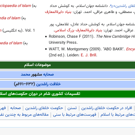
فای راشدین»
.
دانشنامه جهان اسلام
. به کوشش حداد
(به
clopaedia of Islam
م، مصطفی، و طاهری عراقی، احمد. تهران:
بنیاد دایرةالمعارف
(به
dia of Islam
نشنامه جهان اسلام
. به کوشش حداد عادل، غلامعلی، پور
عراقی، احمد. تهران:
بنیاد دایرةالمعارف بزرگ اسلامی
.
(به انگلیسی). Vol. 1
m
Robinson, Chase F (2011).
The New Cambridge His
University Press.
(به
edia of Islam
WATT, W. Montgomery (2009). "ABO BAKR".
Encyc
(2nd ed.). Leiden:
E. J. Brill
.
موضوعات
اسلام
صحابه
مشهور
محمد
خلافت راشدین
(۶۳۲–۶۶۱م)
تقسیمات کشوری شام در دوران حکومت‌های اسلا
افراد در حکومت خلفای راشدین
تسنن
حکومت خلفای راشدین
صحابه
فهر
های مرتبط با اسلام
فهرست‌های مرتبط با سنی
مقاله‌های مربوط به چندین نفر