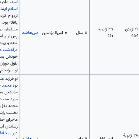
اسد
، مادرخ
اسلام
ایمان
ازدواج کرد
یافته بود. 
۲۰ ژوئن
۲۹ ژانویه
مسلمان بود
۵ سال
بنی‌هاشم
امیرالمؤمنین
۶۵۶
۶۶۱
پس از پیامب
شده و پیامب
درگذشت م
خودش پس ا
طول دوران
او سرانجام
او فرزند
علی
نوه
محمد
به
جانشین محم
مورد محبت 
محمد نقل ش
نخست راشدی
ماجرای حض
رساندن آب 
دوران
خلاف
۲۸ ژانویهٔ