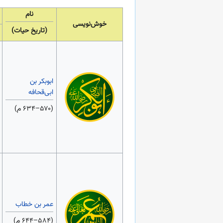
نام
خوش‌نویسی
(تاریخ حیات)
ابوبکر بن
ابی‌قحافه
(۵۷۰–۶۳۴ م)
عمر بن خطاب
(۵۸۴–۶۴۴ م)