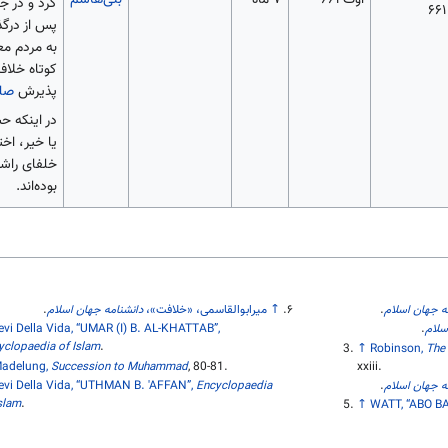
اوت ۶۶۱
۷ ماه
بنی‌هاشم
کرد و در ج
۶۶۱
پس از درگ
به مردم مع
کوتاه خلا
پذیرش
صلح
در اینکه ح
یا خیر، اخت
خلفای راشد
بوده‌اند.
ه جهان اسلام
.
↑
میرابوالقاسمی، «خلافت»،
دانشنامه جهان اسلام
.
سلام
.
evi Della Vida, “UMAR (I) B. AL-KHATTAB”,
yclopaedia of Islam
.
↑
Robinson,
The
adelung,
Succession to Muhammad
,
80-81
.
xxiii
.
ه جهان اسلام
.
Encyclopaedia
evi Della Vida, “UTHMAN B. 'AFFAN”,
Islam
.
↑
WATT, “ABO B