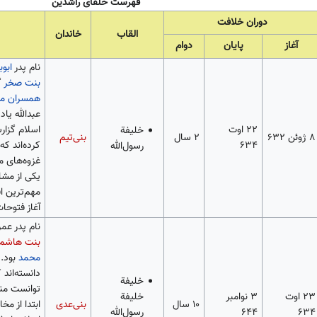
فهرست خلفای راشدین
دوران خلافت
القاب
خاندان
آغاز
پایان
دوام
نام پدر
ابوب
بنت صخر
گ
همسران م
عبدالله یاد
۲۲ اوت
اسلام گزار
خلیفة
۸ ژوئن ۶۳۲
۲ سال
بنی‌تیم
۶۳۴
کرده‌اند که
رسول‌الله
غزوه‌های 
یکی از مشاو
مهم‌ترین ا
آغاز فتوحا
نام پدر عمر
بنت هاشم
محمد
بود. 
دانسته‌اند
خلیفة
توانست منا
۲۳ اوت
۳ نوامبر
خلیفة
۱۰ سال
بنی‌عدی
ابتدا از مخ
۶۴۴
۶۳۴
رسول‌الله