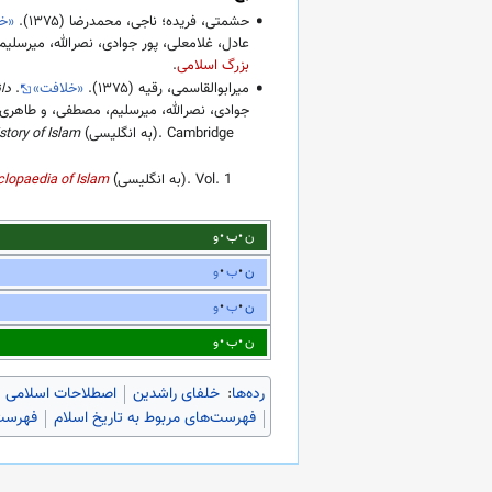
حشمتی، فریده؛ ناجی، محمدرضا (
۱۳۷۵
).
«خل
عادل، غلامعلی، پور جوادی، نصرالله، میرسلی
بزرگ اسلامی
.
میرابوالقاسمی، رقیه (
۱۳۷۵
).
«خلافت»
.
دا
جوادی، نصرالله، میرسلیم، مصطفی، و طاهری 
(به انگلیسی). Cambridge
tory of Islam
(به انگلیسی). Vol. 1
lopaedia of Islam
ن
ب
و
ن
ب
و
ن
ب
و
ن
ب
و
رده‌ها
:
خلفای راشدین
اصطلاحات اسلامی
فهرست‌های مربوط به تاریخ اسلام
فهرست‌