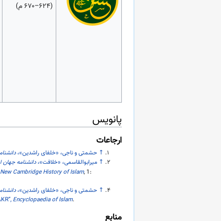
(۶۲۴–۶۷۰ م)
پانویس
ارجاعات
↑
حشمتی و ناجی، «خلفای راشدین»،
دانشنام
↑
میرابوالقاسمی، «خلافت»،
دانشنامه جهان ا
 New Cambridge History of Islam
, 1:‎
↑
حشمتی و ناجی، «خلفای راشدین»،
دانشنام
AKR”,
Encyclopaedia of Islam
.
منابع