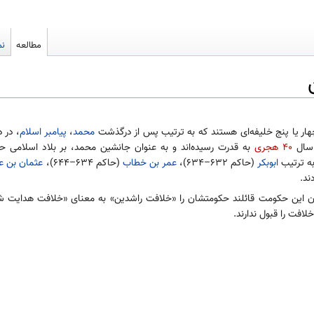
مطالعه
نم
هار یا پنج خلیفه‌ای هستند که به ترتیب پس از درگذشت
محمد
،
پیامبر
اسلام
، در 
 سال
۴۰ هجری
به قدرت رسیده‌اند و به عنوان جانشین محمد، بر بلاد اسلامی ح
ه ترتیب
ابوبکر
(حاکم ۶۳۲–۶۳۴)،
عمر بن خطاب
(حاکم ۶۳۴–۶۴۴)،
عثمان بن ع
ن این حکومت قائلند حکومتشان را «خلافت راشدین» به معنای «خلافت هدایت شده
افت را قبول ندارند.