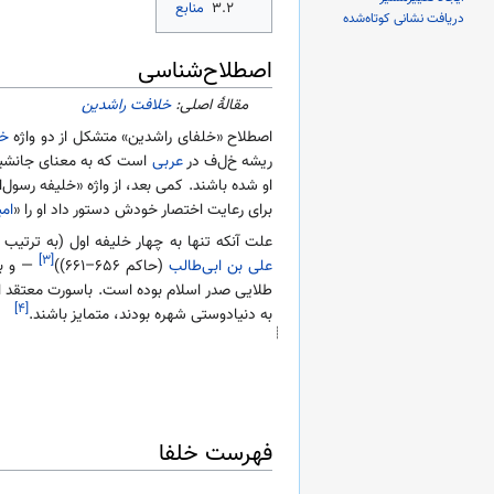
۳.۲
منابع
دریافت نشانی کوتاه‌شده
اصطلاح‌شناسی
مقالهٔ اصلی:
خلافت راشدین
اصطلاح «خلفای راشدین» متشکل از دو واژه
خل
ریشه خ‌ل‌ف در
عربی
است که به معنای جانشین
او شده باشند. کمی بعد، از واژه «خلیفه رسول‌
برای رعایت اختصار خودش دستور داد او را «
امی
علت آنکه تنها به چهار خلیفه اول (به ترتیب
[۳]
علی بن ابی‌طالب
(حاکم ۶۵۶–۶۶۱))
— و به
طلایی صدر اسلام بوده است. باسورت معتقد اس
[۴]
به دنیادوستی شهره بودند، متمایز باشند.
فهرست خلفا