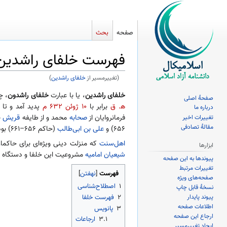
صفحه
بحث
فهرست خلفای راشدین
(تغییرمسیر از
خلفای راشدین
)
پرش
پرش
خلفای راشدین
، یا با عبارت
خلفای راشدون
، چ
صفحهٔ اصلی
به
به
ه‍. ق
برابر با
۱۰ ژوئن ۶۳۲ م
پدید آمد و تا
درباره ما
ناوبری
جستجو
فرمانروایان از
صحابه
محمد و از طایفه
قریش
ب
تغییرات اخیر
مقالهٔ تصادفی
۶۵۶) و
علی بن ابی‌طالب
(حاکم ۶۵۶–۶۶۱) بودند.
اهل‌سنت
که منزلت دینی ویژه‌ای برای حاکما
ابزارها
شیعیان امامیه
مشروعیت این خلفا و دستگاه خل
پیوندها به این صفحه
تغییرات مرتبط
فهرست
صفحه‌های ویژه
۱
اصطلاح‌شناسی
نسخهٔ قابل چاپ
۲
فهرست خلفا
پیوند پایدار
اطلاعات صفحه
۳
پانویس
ارجاع این صفحه
۳.۱
ارجاعات
ایجاد تغییرمسیر