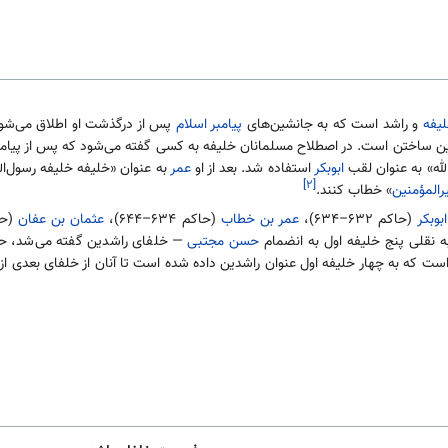
یفه
و راشد است که به جانشین‌های
پیامبر اسلام
پس از درگذشت او اطلاق می‌شو
 ساختن است. در اصطلاح مسلمانان خلیفه به کسی گفته می‌شود که پس از پیامب
الله» به عنوان لقب
ابوبکر
استفاده شد. بعد از او
عمر
به عنوان «خلیفه خلیفه رسول‌ا
[۲]
رالمؤمنین
» خطاب کنند.
ابوبکر
(حاکم ۶۳۲–۶۳۴)،
عمر بن خطاب
(حاکم ۶۳۴–۶۴۴)،
عثمان بن عفان
(حاکم ۴
 نقلی پنج خلیفه اول به انضمام
حسن مجتبی
— خلفای راشدین گفته می‌شد، حض
ت که به چهار خلیفه اول عنوان راشدین داده شده است تا آنان از خلفای بعدی ا