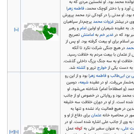
وانده محمد بود. او نخستین مردی که به
 آورد و با دختر کوچک محمد،
فاطمه زهرا
ه بود. او مدتی را در کودکی نزد محمد پرورش
وی در بیشتر
غزوات محمد
پرچم‌دار سپاهیان
. به عقیده شیعیان او اولین
امام
و رهبر
[۱۰]
ر بود که در
غدیر خم
به
امامتش
تصریح
ر اسلام برای او بیعت گرفته بود. او پس از
حمد
در هیچ جنگی شرکت نکرد تا آنکه
ز عثمان با بیعت مردم به خلافت رسید.
 خلافت او به سه جنگ بزرگ داخلی گذشت.
 به دست یکی از
خوارج
ترور و
کشته
شد.
 بن ابی‌طالب
و
فاطمه زهرا
بود و از این رو
‌شمار می‌رفت. او در عقیده
شیعه
، دومین
د (و اصطلاحاً امام) شناخته می‌شود. او
محمد بود و روایاتی در خصوص او از جانب
ده است. از او در دوران خلافت سه خلیفه
ن در هیچ فعالیت یاد نشده و تنها به
ور در محاصره خانه
عثمان
برای دفاع از او و
به وی از جانب علی اشاره شده است. او در
ت علی
، به عنوان سفیر علی به
کوفه
عمل
[۱۲]
[۱۱]