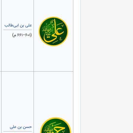
علی بن ابی‌طالب
(۶۰۱–۶۶۱ م)
حسن بن علی