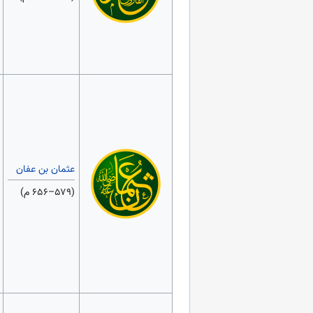
عثمان بن عفان
(۵۷۹–۶۵۶ م)