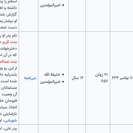
اسلام را پذ
امیرالمؤمنین
داشته و اطل
گزارش شده 
او بیشتر ز
دست شخصی
نام پدر او ر
بنت کریز
دا
دخترخوانده
که در آن ا
بنت عبدال
از این رو و
۲۰ ژوئن
بلندپایه دا
خلیفة الله
۱۱ نوامبر ۶۴۴
۱۲ سال
بنی‌امیه
۶۵۶
شده است ا
امیرالمؤمنین
مسلمانان ب
آن وصیت کر
فتوحان خلف
اتخاذ سیاس
نارضایتی د
شورشی
، ا
پدر علی،
اب