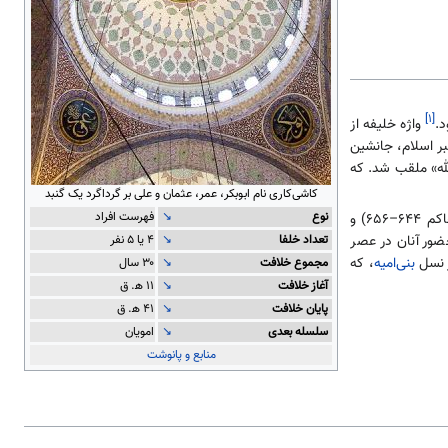
[۱]
د.
واژه خلیفه از
ر اسلام، جانشین
لله» ملقب شد. که
کاشی‌کاری نام ابوبکر، عمر، عثمان و علی بر گرداگرد یک گنبد
نوع
↘
فهرست افراد
۶۴–۶۵۶) و
تعداد خلفا
↘
۴ یا ۵ نفر
ور آنان در عصر
ز نسل
بنی‌امیه
، که
مجموع خلافت
↘
۳۰ سال
آغاز خلافت
↘
۱۱ ه‍. ق
پایان خلافت
↘
۴۱ ه‍. ق
سلسله بعدی
↘
امویان
منابع و پانوشت