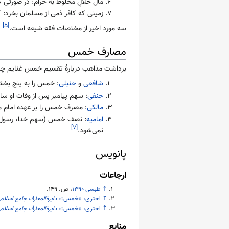
مال حلالِ مخلوط به حرام: در صورتی 
زمینی که کافر ذمی از مسلمان بخرد:
[۵]
سه مورد اخیر از مختصات فقه شیعه است.
مصارف خمس
برداشت مذاهب دربارهٔ تقسیم خمس غنایم چ
شافعی
و
حنبلی
: خمس را به پنج بخش
حنفی
: سهم پیامبر پس از وفات او ساق
مالکی
: مصرف خمس را بر عهده امام مس
امامیه
: نصف خمس (سهم خدا، رسول و ذو
[۷]
نمی‌شود.
پانویس
ارجاعات
↑
طبسی ۱۳۹۰
، ص. ۱۴۹.
↑
اختری، «خمس»،
دایرةالمعارف جامع اسلام
↑
اختری، «خمس»،
دایرةالمعارف جامع اسلام
منابع