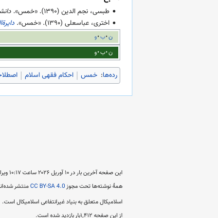
طبسی، نجم الدین (
۱۳۹۰
). «خمس».
دانش
اختری، عباسعلی (
۱۳۹۰
). «خمس».
دایرة
ن
ب
و
ن
ب
و
رده‌ها
:
خمس
احکام فقهی اسلام
اصطلاح
این صفحه آخرین بار در ‏۱۰ آوریل ۲۰۲۶ ساعت ‏۱۰:۱۷ ویرایش شده است.
همهٔ نوشته‌ها تحت مجوز
CC BY-SA 4.0
منتشر شده‌اند
اسلامیکال متعلق به بنیاد غیرانتفاعی اسلامیکال است.
از این صفحه ۱٬۴۱۲بار بازدید شده است.