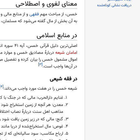
معنای لغوی و اصطلاحی
دریافت نشانی کوتاه‌شده
خمس، از مباحث مهم
فقهی
و از منابع مالی
به آن بخش از مال گفته می‌شود که مسلمان، ط
در منابع اسلامی
اصلی‌ترین دلیل قرآنی خمس، آیه ۴۱ سوره انفال است: «وَاعْلَمُوا أَنَّمَا غَنِمْتُمْ مِنْ شَیْءٍ فَأَنَّ لِلَّهِ خُمُسَهُ وَلِلرَّسُولِ وَلِذِی الْقُرْبَی وَالْیَتَامَی وَالْمَسَاکِینِ وَابْنِ السَّبِیلِ…». همچنین احادیث فراوانی از
امامان شیعه
دربارهٔ مصادیق خمس و موارد مص
اموال مشمول خمس را بیان کرده و تفصیل موار
[۳]
در آن‌ها واجب است.
در فقه شیعی
[۴]
شیعه خمس را در هفت مورد واجب می‌داند:
غنایم دارالحرب: مالی که در جنگ با ک
مذاهب اهل سنت دربارهٔ نصاب اختلاف 
گنج: مالی که در زیر زمین یافت شود
غوص: مال استخراج‌شده از دریا مانند 
ارباح مکاسب: سود سالیانه‌ای که از ت