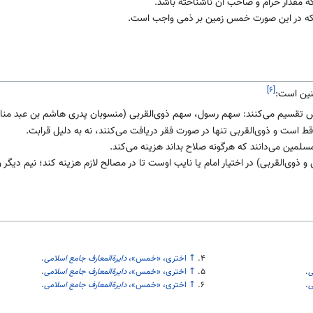
که مقدار حرام و صاحب آن ناشناخته باشد.
 که در این صورت خمس زمین بر ذمی واجب است.
[۶]
نین است:
 تقسیم می‌کنند: سهم رسول، سهم ذوی‌القربی (منسوبان پدری هاشم بن عبد منا
ط است و ذوی‌القربی تنها در صورت فقر دریافت می‌کنند، نه به دلیل قرابت.
لمین می‌دانند که هرگونه صلاح بداند هزینه می‌کند.
ی‌القربی) در اختیار امام یا نایب اوست تا در مصالح لازم هزینه کند؛ نیم دیگر وی
↑
اختری، «خمس»،
دایرةالمعارف جامع اسلامی
.
ی
.
↑
اختری، «خمس»،
دایرةالمعارف جامع اسلامی
.
ی
.
↑
اختری، «خمس»،
دایرةالمعارف جامع اسلامی
.