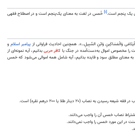
[۱]
ی یک پنجم است.
خُمس در لغت به معنای یک‌پنجم است و در اصطلاح فقهی
پیامبر اسلام
و
مت را مخصوص اموال به‌دست‌آمده در جنگ با
کافر حربی
بدانیم، آیه نمونه‌ای از
ــ به معنای مطلق سود و فایده بدانیم، آیه شامل همه اموالی می‌شود که خمس
معدن: هر آنچه از زمین استخراج شود و ارزش مالی داشته باشد؛ مانند طلا، نقره، مس، نفت، سرب، گوگرد و…. شرط وجوب در فقه شیعه رسیدن به نصاب (۲۰ دینار طلا یا ۲۰۰ درهم نقره) است.
شتراط نصاب خمس آن را واجب می‌دانند.
سنت در این مورد خمس را واجب نمی‌دانند.
.