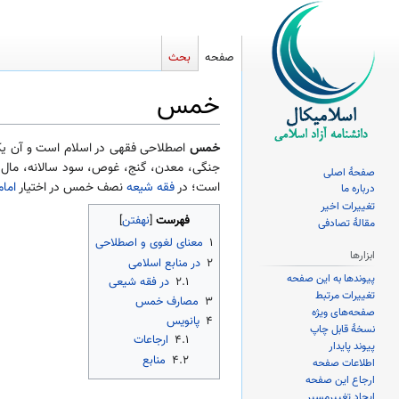
صفحه
بحث
خمس
پرش
پرش
خمس
اصطلاحی فقهی در اسلام است و آن ی
به
به
جنگی، معدن، گنج، غوص، سود سالانه، مال حل
صفحهٔ اصلی
ناوبری
جستجو
است؛ در
فقه شیعه
نصف خمس در اختیار
امام
درباره ما
تغییرات اخیر
فهرست
مقالهٔ تصادفی
۱
معنای لغوی و اصطلاحی
ابزارها
۲
در منابع اسلامی
پیوندها به این صفحه
۲.۱
در فقه شیعی
تغییرات مرتبط
۳
مصارف خمس
صفحه‌های ویژه
۴
پانویس
نسخهٔ قابل چاپ
۴.۱
ارجاعات
پیوند پایدار
۴.۲
منابع
اطلاعات صفحه
ارجاع این صفحه
ایجاد تغییرمسیر