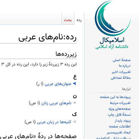
رده
بحث
رده
:
نام‌های عربی
زیررده‌ها
پرش
پرش
به
به
صفحهٔ اصلی
این رده ۳ زیرردۀ زیر را دارد، این رده در کل ۳ زیررده دارد.
درباره ما
ناوبری
جستجو
تغییرات اخیر
ع
مقالهٔ تصادفی
عنوان‌های عربی
‏
(۱ ر)
ابزارها
ن
پیوندها به این صفحه
نام‌های عربی زنان
‏
(۱ ص)
تغییرات مرتبط
صفحه‌های ویژه
ک
نسخهٔ قابل چاپ
پیوند پایدار
کنیه‌ها در زبان عربی
‏
(۱ ص)
اطلاعات صفحه
ایجاد تغییرمسیر
صفحه‌ها در ردهٔ «نام‌های عربی
دریافت نشانی کوتاه‌شده