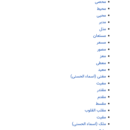
محصی
محیط
محیی
مدبر
مذل
مستعان
مسعر
مصور
معز
معطی
معید
مغنی (اسماء الحسنی)
مغیث
مقتدر
مقدم
مقسط
مقلب القلوب
مقیت
ملک (اسماء الحسنی)