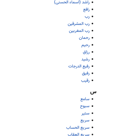
راشد (اسماء الحسنی)
رافع
رب
رب المشرقین
رب المغربین
رحمان
رحیم
رزاق
رشید
رفیع الدرجات
رفیق
رقیب
س
سامع
سبوح
ستیر
سریع
سریع الحساب
سریع العقاب