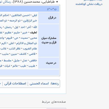
طباطبایی، محمدحسین (
۱۳۸۸
).
رسائل ت
دریافت نشانی کوتاه‌شده
ن
ب
و
ابقی
احسن الخالقین
احکم ال
در قرآن
خیر الرازقین
ذو الرحمه
ذو الع
الله
آخر
احد
اول
رحمان
رح
لطیف
خبیر
حلیم
عظیم
غف
محیی
ممیت
حی
قیوم
واج
مشترک میان
قرآن و حدیث
ذو الجلال و الاکرام
اعلی
اکرم
علام الغیوب
غافر الذنب
غالب
قاضی
کاشف
مبین
مثیب
خافض
عدل
جلیل
مقسط
ما
در حدیث
طبیب
طیب
عالم
غیاث
فر
رده‌ها
:
اسماء الحسنی
اصطلاحات قرآنی
خ
صفحه‌های مرتبط