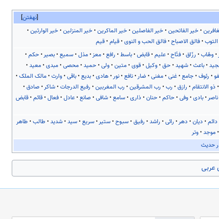
نهفتن
غافرین
خیر الفاتحین
خیر الفاصلین
خیر الماکرین
خیر المنزلین
خیر الوارثین
التوب
فالق الاصباح
فالق الحب و النوی
قیام
قیم
وهّاب
رزّاق
فتّاح
علیم
قابض
باسط
رافع
معز
مذل
سمیع
بصیر
حکم
جید
باعث
شهید
حق
وکیل
قوی
متین
ولی
حمید
محصی
مبدی
معید
و
رئوف
جامع
غنی
مغنی
ضار
نافع
نور
هادی
بدیع
باقی
وارث
مالک الملک
ذو الانتقام
رازق
رب
رب المشرقین
رب المغربین
رفیع الدرجات
شاکر
صادق
ناصر
بادی
وفی
حاکم
حنان
ذاری
سامع
شافی
صانع
عادل
فعال
قائم
قابض
دائم
دیان
دهر
رائی
راشد
رفیق
سبوح
ستیر
سریع
سید
شدید
طالب
طاهر
موجد
وتر
ر حدیث
ی عربی