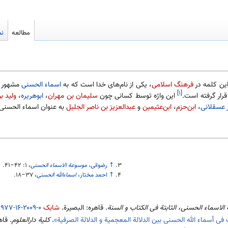
مطالعه
نم
این کلمه در
فرهنگ اسلامی
، یکی از نام‌های خدا است که به
اسماء الحسنی
مشهور ا
[۱]
قرار گرفته است.
این واژه توسط کسانی چون
سلیمان بن مهران
،
ابوهریره
،
ولید 
 عسقلانی
،
ابن‌حزم
،
ابن‌عثیمین
و
عبدالعزیز بن ناصر الجلیل
به عنوان اسماء الحسنی
↑
رضوانی،
موسوعة الاسماء الحسنی
، ۱:‎
۴۱–۴۲
.
↑
احمد مختار،
اسماءالله الحسنی
،
۱۸–۳۷
.
لاسماء الحسنی، الثابتة فی الکتاب و السنة
. قاهره: البصیرة.
شابک
۹۷۷-۱۶-۲۰۰۹-۰
.
ف فی أسماء الله الحسنی بین الدلالة المعجمیة و الدلالة الصرفیة»
.
کلیة دارالعلوم
. قاهره: 