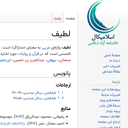
صفحه
بحث
لطیف
پرش
پرش
لطیف
واژه‌ای
عربی
به معنای «مداراگر» است. 
به
به
الحسنی است که در
قرآن
و
روایات
مورد اشاره 
صفحهٔ اصلی
ناوبری
جستجو
صنعانی
،
بیهقی
،
عبدالعزیز بن حصین
،
ابن‌حجر
درباره ما
تغییرات اخیر
پانویس
مقالهٔ تصادفی
ابزارها
ارجاعات
پیوندها به این صفحه
↑
طباطبایی،
رسائل توحیدی
،
۴۶–۴۸
.
تغییرات مرتبط
↑
طباطبایی،
رسائل توحیدی
،
۴۸۰۵۱
.
صفحه‌های ویژه
نسخهٔ قابل چاپ
منابع
پیوند پایدار
رضوانی، محمود عبدالرزاق (
۲۰۱۲
).
موسوعه ا
اطلاعات صفحه
ارجاع این صفحه
احمد مختار، عمر (
۱۴۱۷
).
«انتفاء التراد
ایجاد تغییرمسیر