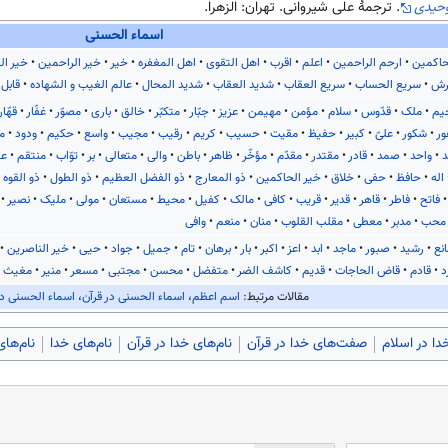
وحیدی
. ترجمهٔ علی شیروانی. تهران: الزهرا.
اسماء الحسنی
حاکمین
ارحم الراحمین
اعلم
اقرب
اهل التقوی
اهل المغفره
خیر
خیر الراحمین
خیر ال
رش
سریع الحساب
سریع العقاب
شدید العقاب
شدید المحال
عالم الغیب و الشهاده
قابل 
یم
ملک
قدّوس
سلام
مؤمن
مهیمن
عزیز
جبّار
متکبّر
خالق
باری
مصوّر
غفّار
قهّار
ور
شکور
علیّ
کبیر
حفیظ
مقیت
حسیب
کریم
رقیب
مجیب
واسع
حکیم
ودود
م
د
واحد
صمد
قادر
مقتدر
مقدّم
مؤخّر
ظاهر
باطن
والی
متعالی
بر
توّاب
منتقم
عف
اله
حافظ
حفی
خلاق
خیر الحاکمین
ذو المعارج
ذو الفضل العظیم
ذو الطول
ذو القوه
فاتح
فاطر
قاهر
قدیر
قریب
کافی
مالک
کفیل
محیط
مستعان
مولی
ملیک
نصیر
محب
مدبر
معطی
مقلب القلوب
منان
منعم
وافی
نع
رشید
صبور
ماجد
ابد
اعز
اکبر
بار
برهان
تام
جمیل
جواد
حیی
خیر الناصرین
د
قادم
قاض الحاجات
قدیم
کاشف الضر
متفضل
محسن
مجتبی
مسعر
منیر
مغیث
مقالات مرتبط:
اسم اعظم
،
اسماء الحسنی در قرآن
،
اسماء الحسنی د
دا در اسلام
صفت‌های خدا در قرآن
نام‌های خدا در قرآن
نام‌های خدا
نام‌ها