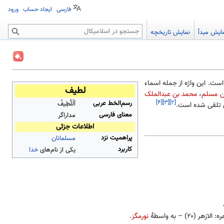
فارسی
ایجاد حساب
ورود
جستجو
ایش مبدأ
نمایش تاریخچه
ست. این واژه از جمله اسماء
لطیف
بن مسلم
،
محمد بن عبدالملک
رسم‌الخط عربی
[۴]
[۳]
[۲]
ٱلْلَّطِیفُ
 تلقی شده است.
معنای فارسی
مداراگر
اطلاعات جزئی
پراهمیت نزد
مسلمانان
کاربرد
یکی از نام‌های
خدا
الازهر (۲۰) – به واسطهٔ
نورمگز
.