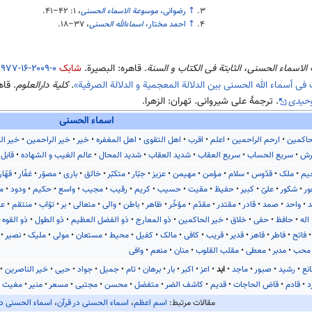
↑
رضوانی،
موسوعة الاسماء الحسنی
، ۱:‎
۴۱–۴۲
.
↑
احمد مختار،
اسماءالله الحسنی
،
۱۸–۳۷
.
لاسماء الحسنی، الثابتة فی الکتاب و السنة
. قاهره: البصیرة.
شابک
۹۷۷-۱۶-۲۰۰۹-۰
.
ف فی أسماء الله الحسنی بین الدلالة المعجمیة و الدلالة الصرفیة»
.
کلیة دارالعلوم
. قاهره: 
وحیدی
. ترجمهٔ علی شیروانی. تهران: الزهرا.
اسماء الحسنی
حاکمین
ارحم الراحمین
اعلم
اقرب
اهل التقوی
اهل المغفره
خیر
خیر الراحمین
خیر ال
رش
سریع الحساب
سریع العقاب
شدید العقاب
شدید المحال
عالم الغیب و الشهاده
قابل 
یم
ملک
قدّوس
سلام
مؤمن
مهیمن
عزیز
جبّار
متکبّر
خالق
باری
مصوّر
غفّار
قهّار
ور
شکور
علیّ
کبیر
حفیظ
مقیت
حسیب
کریم
رقیب
مجیب
واسع
حکیم
ودود
م
د
واحد
صمد
قادر
مقتدر
مقدّم
مؤخّر
ظاهر
باطن
والی
متعالی
بر
توّاب
منتقم
عف
اله
حافظ
حفی
خلاق
خیر الحاکمین
ذو المعارج
ذو الفضل العظیم
ذو الطول
ذو القوه
فاتح
فاطر
قاهر
قدیر
قریب
کافی
مالک
کفیل
محیط
مستعان
مولی
ملیک
نصیر
محب
مدبر
معطی
مقلب القلوب
منان
منعم
وافی
نع
رشید
صبور
ماجد
ابد
اعز
اکبر
بار
برهان
تام
جمیل
جواد
حیی
خیر الناصرین
د
قادم
قاض الحاجات
قدیم
کاشف الضر
متفضل
محسن
مجتبی
مسعر
منیر
مغیث
مقالات مرتبط:
اسم اعظم
،
اسماء الحسنی در قرآن
،
اسماء الحسنی د