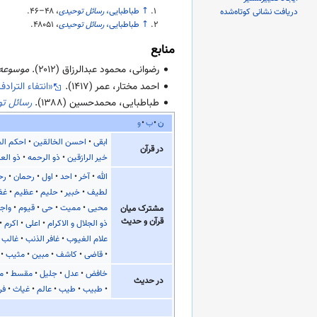
↑
طباطبایی،
رسائل توحیدی
،
۴۶–۴۸
.
دریافت نشانی کوتاه‌شده
↑
طباطبایی،
رسائل توحیدی
،
۴۸۰۵۱
.
منابع
رضوانی، محمود عبدالرزاق (
۲۰۱۲
).
موسوعه ا
احمد مختار، عمر (
۱۴۱۷
).
«انتفاء التراد
طباطبایی، محمدحسین (
۱۳۸۸
).
رسائل ت
ن
ب
و
ابقی
احسن الخالقین
احکم ال
در قرآن
خیر الرازقین
ذو الرحمه
ذو الع
الله
آخر
احد
اول
رحمان
رح
لطیف
خبیر
حلیم
عظیم
غف
محیی
ممیت
حی
قیوم
واج
مشترک میان
قرآن و حدیث
ذو الجلال و الاکرام
اعلی
اکرم
علام الغیوب
غافر الذنب
غالب
قاضی
کاشف
مبین
مثیب
خافض
عدل
جلیل
مقسط
ما
در حدیث
طبیب
طیب
عالم
غیاث
فر