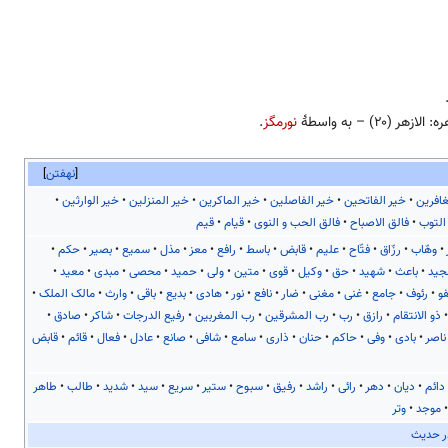
الازهر (۲۰) – به واسطهٔ
نورمگز
.
نهفتن
غافرین
خیر الفاتحین
خیر الفاصلین
خیر الماکرین
خیر المنزلین
خیر الوارثین
التوب
فالق الاصباح
فالق الحب و النوی
قیام
قیم
وهّاب
رزّاق
فتّاح
علیم
قابض
باسط
رافع
معز
مذل
سمیع
بصیر
حکم
جید
باعث
شهید
حق
وکیل
قوی
متین
ولی
حمید
محصی
مبدی
معید
و
رئوف
جامع
غنی
مغنی
ضار
نافع
نور
هادی
بدیع
باقی
وارث
مالک الملک
ذو الانتقام
رازق
رب
رب المشرقین
رب المغربین
رفیع الدرجات
شاکر
صادق
ناصر
بادی
وفی
حاکم
حنان
ذاری
سامع
شافی
صانع
عادل
فعال
قائم
قابض
دائم
دیان
دهر
رائی
راشد
رفیق
سبوح
ستیر
سریع
سید
شدید
طالب
طاهر
موجد
وتر
ر حدیث