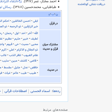
احمد مختار، عمر (
۱۴۱۷
).
«انتفاء التراد
دریافت نشانی کوتاه‌شده
طباطبایی، محمدحسین (
۱۳۸۸
).
رسائل ت
ن
ب
و
ابقی
احسن الخالقین
احکم ال
در قرآن
خیر الرازقین
ذو الرحمه
ذو الع
الله
آخر
احد
اول
رحمان
رح
لطیف
خبیر
حلیم
عظیم
غف
محیی
ممیت
حی
قیوم
واج
مشترک میان
قرآن و حدیث
ذو الجلال و الاکرام
اعلی
اکرم
علام الغیوب
غافر الذنب
غالب
قاضی
کاشف
مبین
مثیب
خافض
عدل
جلیل
مقسط
ما
در حدیث
طبیب
طیب
عالم
غیاث
فر
رده‌ها
:
اسماء الحسنی
اصطلاحات قرآنی
خ
صفحه‌های مرتبط