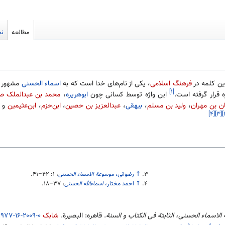
مطالعه
نم
ین کلمه در
فرهنگ اسلامی
، یکی از نام‌های خدا است که به
اسماء الحسنی
مشهور ا
[۱]
 قرار گرفته است.
این واژه توسط کسانی چون
ابوهریره
،
محمد بن عبدالملک صن
ن بن مهران
،
ولید بن مسلم
،
بیهقی
،
عبدالعزیز بن حصین
،
ابن‌حزم
،
ابن‌عثیمین
و
[۴]
[۳]
↑
رضوانی،
موسوعة الاسماء الحسنی
، ۱:‎
۴۱–۴۲
.
↑
احمد مختار،
اسماءالله الحسنی
،
۱۸–۳۷
.
لاسماء الحسنی، الثابتة فی الکتاب و السنة
. قاهره: البصیرة.
شابک
۹۷۷-۱۶-۲۰۰۹-۰
.