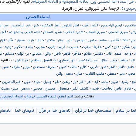
ف فی أسماء الله الحسنی بین الدلالة المعجمیة و الدلالة الصرفیة»
.
کلیة دارالعلوم
. قاهره: 
وحیدی
. ترجمهٔ علی شیروانی. تهران: الزهرا.
اسماء الحسنی
حاکمین
ارحم الراحمین
اعلم
اقرب
اهل التقوی
اهل المغفره
خیر
خیر الراحمین
خیر ال
رش
سریع الحساب
سریع العقاب
شدید العقاب
شدید المحال
عالم الغیب و الشهاده
قابل 
یم
ملک
قدّوس
سلام
مؤمن
مهیمن
عزیز
جبّار
متکبّر
خالق
باری
مصوّر
غفّار
قهّار
ور
شکور
علیّ
کبیر
حفیظ
مقیت
حسیب
کریم
رقیب
مجیب
واسع
حکیم
ودود
م
د
واحد
صمد
قادر
مقتدر
مقدّم
مؤخّر
ظاهر
باطن
والی
متعالی
بر
توّاب
منتقم
عف
اله
حافظ
حفی
خلاق
خیر الحاکمین
ذو المعارج
ذو الفضل العظیم
ذو الطول
ذو القوه
فاتح
فاطر
قاهر
قدیر
قریب
کافی
مالک
کفیل
محیط
مستعان
مولی
ملیک
نصیر
محب
مدبر
معطی
مقلب القلوب
منان
منعم
وافی
نع
رشید
صبور
ماجد
ابد
اعز
اکبر
بار
برهان
تام
جمیل
جواد
حیی
خیر الناصرین
د
قادم
قاض الحاجات
قدیم
کاشف الضر
متفضل
محسن
مجتبی
مسعر
منیر
مغیث
مقالات مرتبط:
اسم اعظم
،
اسماء الحسنی در قرآن
،
اسماء الحسنی د
دا در اسلام
صفت‌های خدا در قرآن
نام‌های خدا در قرآن
نام‌های خدا
نام‌ها