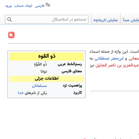
فارسی
ایجاد حساب
ورود
جستجو
ایش مبدأ
نمایش تاریخچه
ست. این واژه از جمله اسماء
ذو القوه
عانی
و
ابن‌حجر عسقلانی
به
رسم‌الخط عربی
ذُو القُوَّةٍ
عبدالعزیز بن ناصر الجلیل
نیز
معنای فارسی
توانا
اطلاعات جزئی
پراهمیت نزد
مسلمانان
کاربرد
یکی از نام‌های
خدا