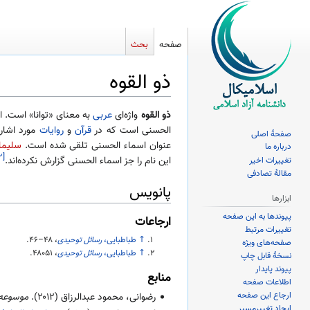
صفحه
بحث
ذو القوه
پرش
پرش
ذو القوه
واژه‌ای
عربی
به معنای «توانا» است. ا
به
به
الحسنی است که در
قرآن
و
روایات
مورد اشاره
صفحهٔ اصلی
ناوبری
جستجو
عنوان اسماء الحسنی تلقی شده است.
سلیما
درباره ما
[۲]
این نام را جز اسماء الحسنی گزارش نکرده‌اند.
تغییرات اخیر
مقالهٔ تصادفی
پانویس
ابزارها
پیوندها به این صفحه
ارجاعات
تغییرات مرتبط
↑
طباطبایی،
رسائل توحیدی
،
۴۶–۴۸
.
صفحه‌های ویژه
↑
طباطبایی،
رسائل توحیدی
،
۴۸۰۵۱
.
نسخهٔ قابل چاپ
پیوند پایدار
منابع
اطلاعات صفحه
ارجاع این صفحه
رضوانی، محمود عبدالرزاق (
۲۰۱۲
).
موسوعه ا
ایجاد تغییرمسیر