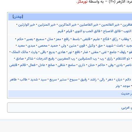
الازهر (۲۰) – به واسطهٔ
نورمگز
.
نهفتن
غافرین
خیر الفاتحین
خیر الفاصلین
خیر الماکرین
خیر المنزلین
خیر الوارثین
التوب
فالق الاصباح
فالق الحب و النوی
قیام
قیم
وهّاب
رزّاق
فتّاح
علیم
قابض
باسط
رافع
معز
مذل
سمیع
بصیر
حکم
جید
باعث
شهید
حق
وکیل
قوی
متین
ولی
حمید
محصی
مبدی
معید
و
رئوف
جامع
غنی
مغنی
ضار
نافع
نور
هادی
بدیع
باقی
وارث
مالک الملک
ذو الانتقام
رازق
رب
رب المشرقین
رب المغربین
رفیع الدرجات
شاکر
صادق
ناصر
بادی
وفی
حاکم
حنان
ذاری
سامع
شافی
صانع
عادل
فعال
قائم
قابض
دائم
دیان
دهر
رائی
راشد
رفیق
سبوح
ستیر
سریع
سید
شدید
طالب
طاهر
موجد
وتر
ر حدیث
ی عربی