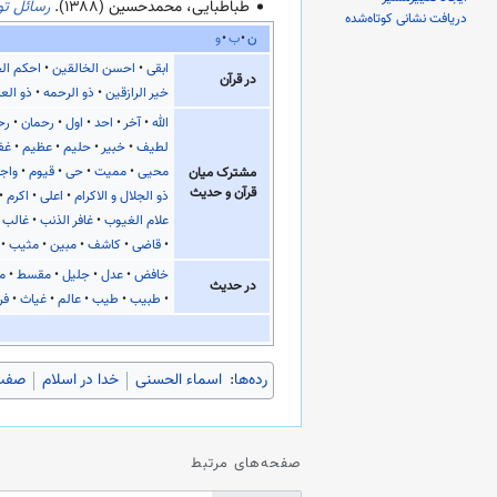
طباطبایی، محمدحسین (
۱۳۸۸
).
رسائل ت
دریافت نشانی کوتاه‌شده
ن
ب
و
ابقی
احسن الخالقین
احکم ال
در قرآن
خیر الرازقین
ذو الرحمه
ذو الع
الله
آخر
احد
اول
رحمان
رح
لطیف
خبیر
حلیم
عظیم
غف
محیی
ممیت
حی
قیوم
واج
مشترک میان
قرآن و حدیث
ذو الجلال و الاکرام
اعلی
اکرم
علام الغیوب
غافر الذنب
غالب
قاضی
کاشف
مبین
مثیب
خافض
عدل
جلیل
مقسط
ما
در حدیث
طبیب
طیب
عالم
غیاث
فر
رده‌ها
:
اسماء الحسنی
خدا در اسلام
صفت‌
صفحه‌های مرتبط