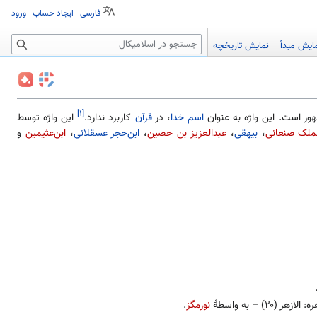
فارسی
ایجاد حساب
ورود
جستجو
ایش مبدأ
نمایش تاریخچه
[۱]
ر است. این واژه به عنوان
اسم خدا
، در
قرآن
کاربرد ندارد.
این واژه توسط
ملک صنعانی
،
بیهقی
،
عبدالعزیز بن حصین
،
ابن‌حجر عسقلانی
،
ابن‌عثیمین
و
الازهر (۲۰) – به واسطهٔ
نورمگز
.