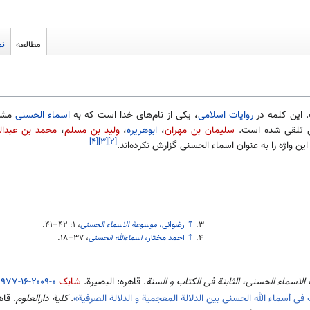
مطالعه
نم
 این کلمه در
روایات اسلامی
، یکی از نام‌های خدا است که به
اسماء الحسنی
مشهو
ی تلقی شده است.
سلیمان بن مهران
،
ابوهریره
،
ولید بن مسلم
،
محمد بن عبدال
[۴]
[۳]
[۲]
ن واژه را به عنوان اسماء الحسنی گزارش نکرده‌اند.
↑
رضوانی،
موسوعة الاسماء الحسنی
، ۱:‎
۴۱–۴۲
.
↑
احمد مختار،
اسماءالله الحسنی
،
۱۸–۳۷
.
لاسماء الحسنی، الثابتة فی الکتاب و السنة
. قاهره: البصیرة.
شابک
۹۷۷-۱۶-۲۰۰۹-۰
.
ف فی أسماء الله الحسنی بین الدلالة المعجمیة و الدلالة الصرفیة»
.
کلیة دارالعلوم
. قاهره: 