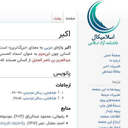
صفحه
بحث
اکبر
پرش
پرش
اکبر
واژه‌ای
عربی
به معنای «بزرگ‌ترین» است.
به
به
کسانی چون
ابن‌حزم
به عنوان اسماء الحسن
صفحهٔ اصلی
ناوبری
جستجو
عبدالعزیز بن ناصر الجلیل
از کسانی هستند که ای
درباره ما
تغییرات اخیر
پانویس
مقالهٔ تصادفی
ابزارها
ارجاعات
پیوندها به این صفحه
↑
طباطبایی،
رسائل توحیدی
،
۴۶–۴۸
.
تغییرات مرتبط
↑
طباطبایی،
رسائل توحیدی
،
۴۸۰۵۱
.
صفحه‌های ویژه
نسخهٔ قابل چاپ
منابع
پیوند پایدار
رضوانی، محمود عبدالرزاق (
۲۰۱۲
).
موسوعه ا
اطلاعات صفحه
ارجاع این صفحه
احمد مختار، عمر (
۱۴۱۷
).
«انتفاء التراد
ایجاد تغییرمسیر