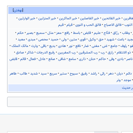
نهفتن
غافرین
خیر الفاتحین
خیر الفاصلین
خیر الماکرین
خیر المنزلین
خیر الوارثین
التوب
فالق الاصباح
فالق الحب و النوی
قیام
قیم
وهّاب
رزّاق
فتّاح
علیم
قابض
باسط
رافع
معز
مذل
سمیع
بصیر
حکم
جید
باعث
شهید
حق
وکیل
قوی
متین
ولی
حمید
محصی
مبدی
معید
و
رئوف
جامع
غنی
مغنی
ضار
نافع
نور
هادی
بدیع
باقی
وارث
مالک الملک
ذو الانتقام
رازق
رب
رب المشرقین
رب المغربین
رفیع الدرجات
شاکر
صادق
ناصر
بادی
وفی
حاکم
حنان
ذاری
سامع
شافی
صانع
عادل
فعال
قائم
قابض
دائم
دیان
دهر
رائی
راشد
رفیق
سبوح
ستیر
سریع
سید
شدید
طالب
طاهر
موجد
وتر
ر حدیث