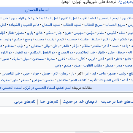
وحیدی
. ترجمهٔ علی شیروانی. تهران: الزهرا.
اسماء الحسنی
حاکمین
ارحم الراحمین
اعلم
اقرب
اهل التقوی
اهل المغفره
خیر
خیر الراحمین
خیر ال
رش
سریع الحساب
سریع العقاب
شدید العقاب
شدید المحال
عالم الغیب و الشهاده
قابل 
یم
ملک
قدّوس
سلام
مؤمن
مهیمن
عزیز
جبّار
متکبّر
خالق
باری
مصوّر
غفّار
قهّار
ور
شکور
علیّ
کبیر
حفیظ
مقیت
حسیب
کریم
رقیب
مجیب
واسع
حکیم
ودود
م
د
واحد
صمد
قادر
مقتدر
مقدّم
مؤخّر
ظاهر
باطن
والی
متعالی
بر
توّاب
منتقم
عف
اله
حافظ
حفی
خلاق
خیر الحاکمین
ذو المعارج
ذو الفضل العظیم
ذو الطول
ذو القوه
فاتح
فاطر
قاهر
قدیر
قریب
کافی
مالک
کفیل
محیط
مستعان
مولی
ملیک
نصیر
محب
مدبر
معطی
مقلب القلوب
منان
منعم
وافی
نع
رشید
صبور
ماجد
ابد
اعز
اکبر
بار
برهان
تام
جمیل
جواد
حیی
خیر الناصرین
د
قادم
قاض الحاجات
قدیم
کاشف الضر
متفضل
محسن
مجتبی
مسعر
منیر
مغیث
مقالات مرتبط:
اسم اعظم
،
اسماء الحسنی در قرآن
،
اسماء الحسنی د
های خدا در حدیث
نام‌های خدا در حدیث
نام‌های خدا
نام‌های عربی