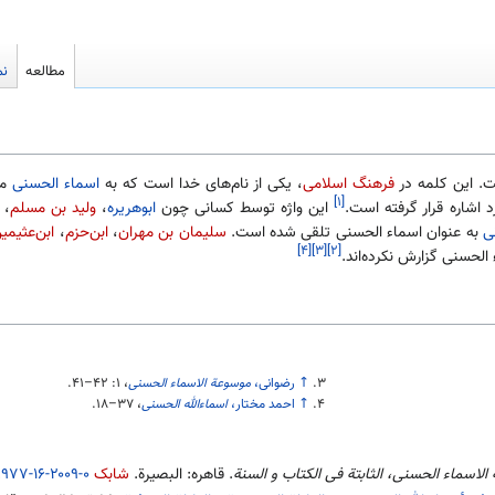
مطالعه
نم
ت. این کلمه در
فرهنگ اسلامی
، یکی از نام‌های خدا است که به
اسماء الحسنی
مش
[۱]
 اشاره قرار گرفته است.
این واژه توسط کسانی چون
ابوهریره
،
ولید بن مسلم
،
ی
به عنوان اسماء الحسنی تلقی شده است.
سلیمان بن مهران
،
ابن‌حزم
،
ابن‌عثیمی
[۴]
[۳]
[۲]
 الحسنی گزارش نکرده‌اند.
↑
رضوانی،
موسوعة الاسماء الحسنی
، ۱:‎
۴۱–۴۲
.
↑
احمد مختار،
اسماءالله الحسنی
،
۱۸–۳۷
.
لاسماء الحسنی، الثابتة فی الکتاب و السنة
. قاهره: البصیرة.
شابک
۹۷۷-۱۶-۲۰۰۹-۰
.