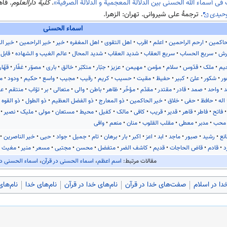
ف فی أسماء الله الحسنی بین الدلالة المعجمیة و الدلالة الصرفیة»
.
کلیة دارالعلوم
. قاهره: 
وحیدی
. ترجمهٔ علی شیروانی. تهران: الزهرا.
اسماء الحسنی
حاکمین
ارحم الراحمین
اعلم
اقرب
اهل التقوی
اهل المغفره
خیر
خیر الراحمین
خیر ال
رش
سریع الحساب
سریع العقاب
شدید العقاب
شدید المحال
عالم الغیب و الشهاده
قابل 
یم
ملک
قدّوس
سلام
مؤمن
مهیمن
عزیز
جبّار
متکبّر
خالق
باری
مصوّر
غفّار
قهّار
ور
شکور
علیّ
کبیر
حفیظ
مقیت
حسیب
کریم
رقیب
مجیب
واسع
حکیم
ودود
م
د
واحد
صمد
قادر
مقتدر
مقدّم
مؤخّر
ظاهر
باطن
والی
متعالی
بر
توّاب
منتقم
عف
اله
حافظ
حفی
خلاق
خیر الحاکمین
ذو المعارج
ذو الفضل العظیم
ذو الطول
ذو القوه
فاتح
فاطر
قاهر
قدیر
قریب
کافی
مالک
کفیل
محیط
مستعان
مولی
ملیک
نصیر
محب
مدبر
معطی
مقلب القلوب
منان
منعم
وافی
نع
رشید
صبور
ماجد
ابد
اعز
اکبر
بار
برهان
تام
جمیل
جواد
حیی
خیر الناصرین
د
قادم
قاض الحاجات
قدیم
کاشف الضر
متفضل
محسن
مجتبی
مسعر
منیر
مغیث
مقالات مرتبط:
اسم اعظم
،
اسماء الحسنی در قرآن
،
اسماء الحسنی د
دا در اسلام
صفت‌های خدا در قرآن
نام‌های خدا در قرآن
نام‌های خدا
نام‌ها