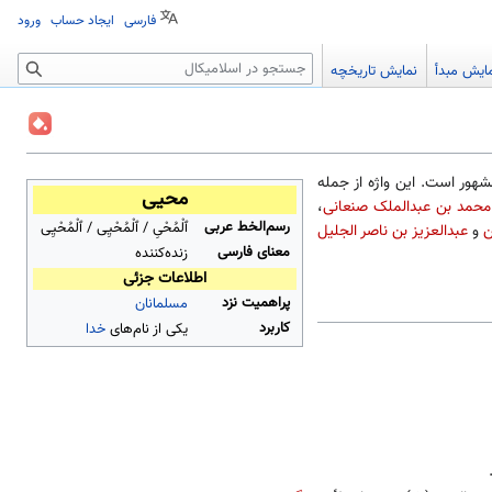
فارسی
ایجاد حساب
ورود
جستجو
ایش مبدأ
نمایش تاریخچه
هور است. این واژه از جمله
محیی
محمد بن عبدالملک صنعانی
،
رسم‌الخط عربی
ٱلْمُحْیِ / ٱلْمُحْیِی / ٱلْمُحْیِی
ن
و
عبدالعزیز بن ناصر الجلیل
معنای فارسی
زنده‌کننده
اطلاعات جزئی
پراهمیت نزد
مسلمانان
کاربرد
یکی از نام‌های
خدا