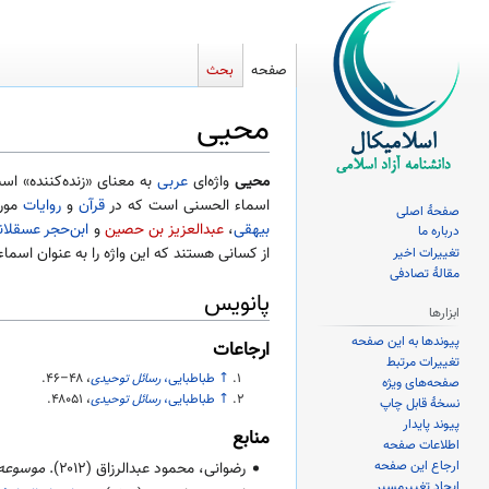
صفحه
بحث
محیی
پرش
پرش
محیی
واژه‌ای
عربی
به معنای «زنده‌کننده» اس
به
به
اسماء الحسنی است که در
قرآن
و
روایات
مورد
صفحهٔ اصلی
ناوبری
جستجو
بیهقی
،
عبدالعزیز بن حصین
و
ابن‌حجر عسقلان
درباره ما
از کسانی هستند که این واژه را به عنوان اسماء
تغییرات اخیر
مقالهٔ تصادفی
پانویس
ابزارها
پیوندها به این صفحه
ارجاعات
تغییرات مرتبط
↑
طباطبایی،
رسائل توحیدی
،
۴۶–۴۸
.
صفحه‌های ویژه
↑
طباطبایی،
رسائل توحیدی
،
۴۸۰۵۱
.
نسخهٔ قابل چاپ
پیوند پایدار
منابع
اطلاعات صفحه
ارجاع این صفحه
رضوانی، محمود عبدالرزاق (
۲۰۱۲
).
موسوعه ا
ایجاد تغییرمسیر