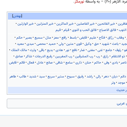
الازهر (۲۰) – به واسطهٔ
نورمگز
.
نهفتن
غافرین
خیر الفاتحین
خیر الفاصلین
خیر الماکرین
خیر المنزلین
خیر الوارثین
التوب
فالق الاصباح
فالق الحب و النوی
قیام
قیم
وهّاب
رزّاق
فتّاح
علیم
قابض
باسط
رافع
معز
مذل
سمیع
بصیر
حکم
جید
باعث
شهید
حق
وکیل
قوی
متین
ولی
حمید
محصی
مبدی
معید
و
رئوف
جامع
غنی
مغنی
ضار
نافع
نور
هادی
بدیع
باقی
وارث
مالک الملک
ذو الانتقام
رازق
رب
رب المشرقین
رب المغربین
رفیع الدرجات
شاکر
صادق
ناصر
بادی
وفی
حاکم
حنان
ذاری
سامع
شافی
صانع
عادل
فعال
قائم
قابض
دائم
دیان
دهر
رائی
راشد
رفیق
سبوح
ستیر
سریع
سید
شدید
طالب
طاهر
موجد
وتر
ر حدیث
ی عربی