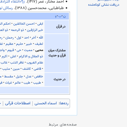
احمد مختار، عمر (
۱۴۱۷
).
«انتفاء التراد
دریافت نشانی کوتاه‌شده
طباطبایی، محمدحسین (
۱۳۸۸
).
رسائل ت
ن
ب
و
ابقی
احسن الخالقین
احکم ال
در قرآن
خیر الرازقین
ذو الرحمه
ذو الع
الله
آخر
احد
اول
رحمان
رح
لطیف
خبیر
حلیم
عظیم
غف
محیی
ممیت
حی
قیوم
واج
مشترک میان
قرآن و حدیث
ذو الجلال و الاکرام
اعلی
اکرم
علام الغیوب
غافر الذنب
غالب
قاضی
کاشف
مبین
مثیب
خافض
عدل
جلیل
مقسط
ما
در حدیث
طبیب
طیب
عالم
غیاث
فر
رده‌ها
:
اسماء الحسنی
اصطلاحات قرآنی
خ
صفحه‌های مرتبط