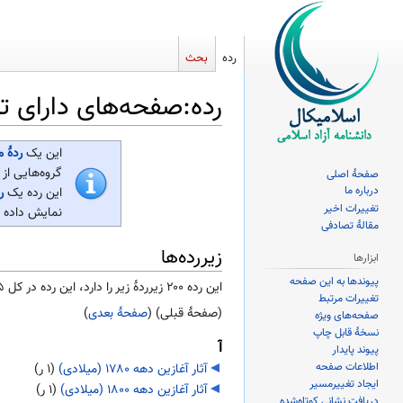
رده
بحث
رده
:
صفحه‌های دارای تاب
پرش
پرش
این یک
ردهٔ 
به
به
گروه‌هایی از 
صفحهٔ اصلی
ناوبری
جستجو
درباره ما
این رده یک
ر
تغییرات اخیر
نمایش داده 
مقالهٔ تصادفی
زیررده‌ها
ابزارها
پیوندها به این صفحه
این رده ۲۰۰ زیرردۀ زیر را دارد، این رده در کل ۳۴۵ زیررده دارد.
تغییرات مرتبط
(صفحهٔ قبلی) (
صفحهٔ بعدی
)
صفحه‌های ویژه
نسخهٔ قابل چاپ
آ
پیوند پایدار
اطلاعات صفحه
آثار آغازین دهه ۱۷۸۰ (میلادی)
‏
(۱ ر)
ایجاد تغییرمسیر
آثار آغازین دهه ۱۸۰۰ (میلادی)
‏
(۱ ر)
دریافت نشانی کوتاه‌شده