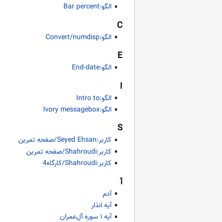
الگو:Bar percent
C
الگو:Convert/numdisp
E
الگو:End-date
I
الگو:Intro to
الگو:Ivory messagebox
S
کاربر:Seyed Ehsan/صفحه تمرین
کاربر:Shahroudi/صفحه تمرین
کاربر:Shahroudi/کارگاه4
آ
آدم
آیه انذار
آیه ۱ سوره آل‌عمران