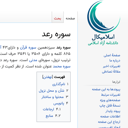
صفحه
بحث
سوره رعد
پرش
پرش
سوره رعد
سیزدهمین
سوره
قرآن
و دارای۴۳
آ
به
به
۸۶۵ کلمه و دارای ۳۵۰۶ یا ۳۵۴۱ حرف است. این سوره بنابه سیاق عمومی آیات، از
صفحهٔ اصلی
ناوبری
جستجو
ترتیب نزول، سوره‌ای
مدنی
است. سوره رعد د
درباره ما
سوره محمد
عنوان شده است. از نظر کمیت از س
تغییرات اخیر
مقالهٔ تصادفی
فهرست
ابزارها
۱
نام‌گذاری
پیوندها به این صفحه
۲
شأن و محل نزول
تغییرات مرتبط
۳
محتوا و ساختار
صفحه‌های ویژه
۴
پانویس
نسخهٔ قابل چاپ
۴.۱
ارجاعات
پیوند پایدار
۴.۲
منابع
اطلاعات صفحه
ارجاع این صفحه
ایجاد تغییرمسیر