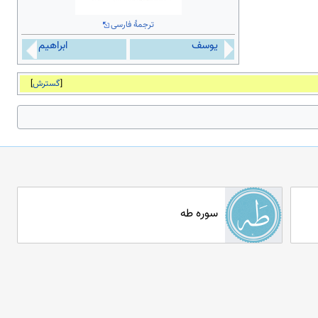
ترجمهٔ فارسی
یوسف
ابراهیم
گسترش
سوره طه